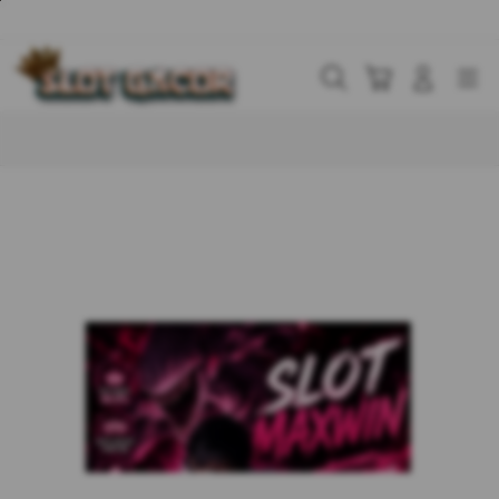
Skip
to
content
Cari
Troli
Login
Navigation
Buka Info Lebih Lanjut