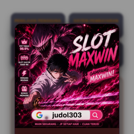
PENILAIAN PENGGUNA
SISTEM PEMBAYARAN
120.123.003
5 Metode
LAYANAN SUPPORT
SISTEM
24/7
Pragmatic Play
JEBOLTOTO
adalah bandar togel Asia terpopuler
dan link situs TOTO slot gacor terpercaya. Kami
menyediakan pasaran togel resmi terlengkap,
game slot online gampang menang, serta
transaksi aman dengan layanan online 24 jam
nonstop setiap hari!