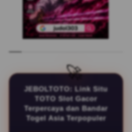
JEBOLTOTO: Link Situ
TOTO Slot Gacor
Terpercaya dan Bandar
Togel Asia Terpopuler