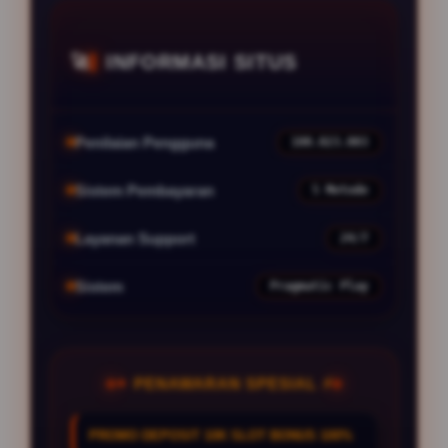
INFORMASI SITUS
Penilaian Pengguna
100.023.003
Sistem Pembayaran
5 Metode
Layanan Support
24/7
Sistem
Pragmatic Play
PENAWARAN SPESIAL
PROMO DEPOSIT 10K SLOT BONUS 100%