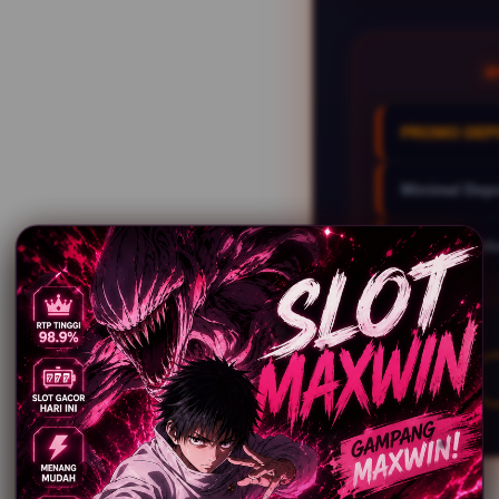
PROMO DEPO
Minimal Depo
Minimal Wit