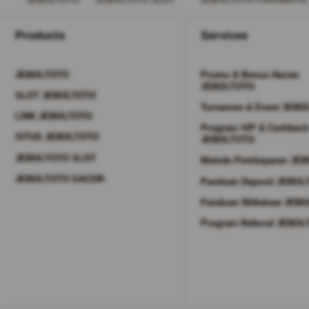
Footer Navigation
Products
Services
JEBOLTOTO
Promo & Bonus Harian
JEBOLTOTO
SLOT JEBOLTOTO
Turnamen & Event JEB
LINK JEBOLTOTO
Program VIP & Cashbac
SITUS JEBOLTOTO
JEBOLTOTO
JEBOLTOTO SLOT
Metode Pembayaran JE
JEBOLTOTO GACOR
Panduan Deposit JEBO
Panduan Withdraw JEB
Program Referral JEBO