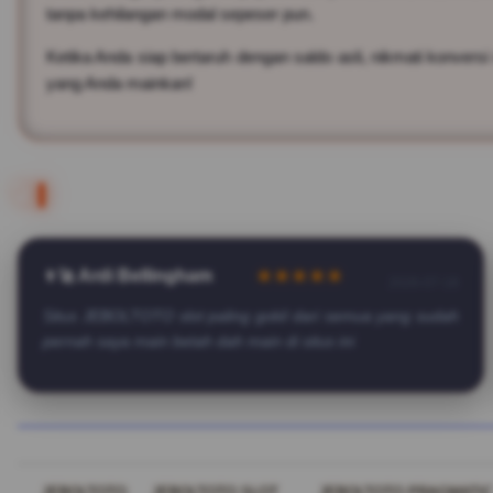
tanpa kehilangan modal sepeser pun.
Ketika Anda siap bertaruh dengan saldo asli, nikmati konvers
yang Anda mainkan!
ULASAN TERBARU KOMUNITAS 
Ardi Bellingham
★★★★★
2026-07-18
Situs JEBOLTOTO slot paling gokil dari semua yang sudah
pernah saya main betah dah main di situs ini
JEBOLTOTO
JEBOLTOTO SLOT
JEBOLTOTO PRAGMATI