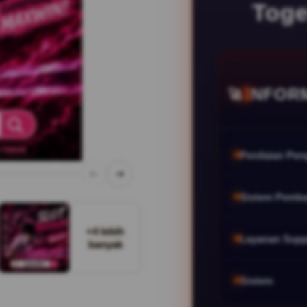
Toge
INFOR
Penilaian Pe
Sebelumnya
Berikutnya
Sistem Pemb
+4 lebih
Layanan Supp
banyak
Sistem