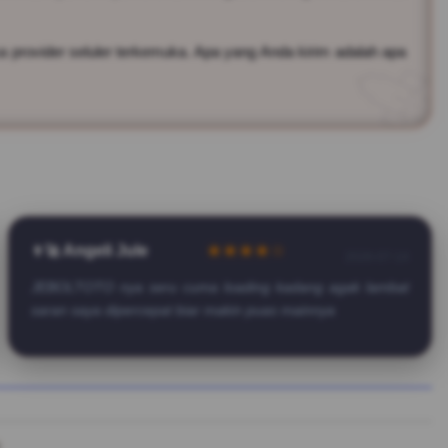
sa provider seluler terkemuka. Apa yang Anda kirim adalah apa
Angeli Jule
★★★★☆
2026-07-14
JEBOLTOTO nya seru cuma loading kadang agak lambat
saran saya dipercepat biar makin puas mainnya