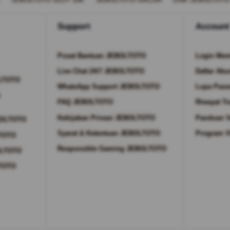
Support
Account
Pusat Bantuan JEBOLTOTO
Login Me
Live Chat 24/7 JEBOLTOTO
Daftar Ak
OLTOTO
WhatsApp Support JEBOLTOTO
Lupa Pas
k
FAQ JEBOLTOTO
Riwayat T
Kebijakan Privasi JEBOLTOTO
Panduan V
BOLTOTO
Syarat & Ketentuan JEBOLTOTO
Program 
LTOTO
Responsible Gaming JEBOLTOTO
OLTOTO
LTOTO