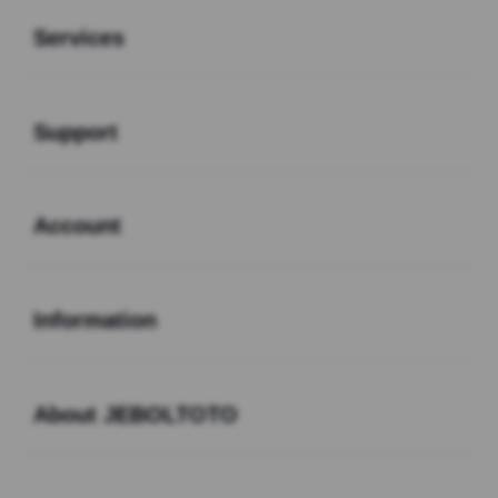
Buka
Services
Buka
Support
Buka
Account
Buka
Information
Buka
About JEBOLTOTO