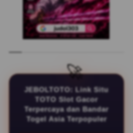
JEBOLTOTO: Link Situ
TOTO Slot Gacor
Terpercaya dan Bandar
Togel Asia Terpopuler