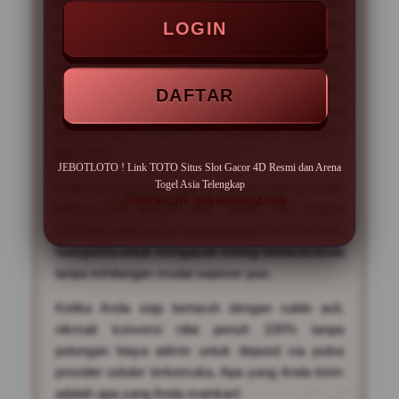
SLOT DEMO hadir sebagai solusi cerdas satu
atap untuk Anda! Kami menyediakan akses gratis
LOGIN
ke ribuan simulator mesin slot online terlengkap
untuk menguji pola, ritme, dan strategi Anda.
Tidak hanya sebagai tempat latihan, platform
DAFTAR
kami juga terintegrasi dengan gerbang taruhan
resmi yang menawarkan kemudahan transaksi
luar biasa.
JEBOTLOTO ! Link TOTO Situs Slot Gacor 4D Resmi dan Arena
Togel Asia Telengkap
Coba berbagai judul game populer dari provider
© COPYRIGHT 2026 HOKIEMAS88
internasional dengan fitur, grafik, dan tingkat
volatilitas yang persis sama dengan versi aslinya.
Sempurna untuk mengasah insting bertaruh Anda
tanpa kehilangan modal sepeser pun.
Ketika Anda siap bertaruh dengan saldo asli,
nikmati konversi nilai penuh 100% tanpa
potongan biaya admin untuk deposit via pulsa
provider seluler terkemuka. Apa yang Anda kirim
adalah apa yang Anda mainkan!