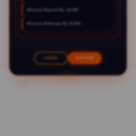
Minimal Deposit Rp. 10.000
Minimal Withdraw Rp 25.000
LOGIN
DAFTAR
Layer Popup Close
JEBOLTOTO: Link Situ
TOTO Slot Gacor Terpercaya
dan Bandar Togel Asia
Terpopuler