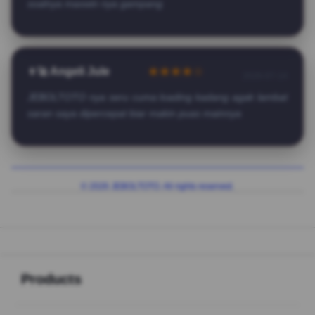
soalnya maxwin nya gampang
Angeli Jule
★★★★☆
2026-07-14
JEBOLTOTO nya seru cuma loading kadang agak lambat
saran saya dipercepat biar makin puas mainnya
© 2026 JEBOLTOTO. All rights reserved.
Buka
Footer Navigation
Products