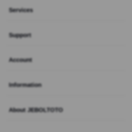
Buka
Services
Buka
Support
Buka
Account
Buka
Information
Buka
About JEBOLTOTO