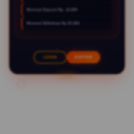
Minimal Deposit Rp. 10.000
Minimal Withdraw Rp 25.000
LOGIN
DAFTAR
Layer Popup Close
JEBOLTOTO: Link Situ
TOTO Slot Gacor Terpercaya
dan Bandar Togel Asia
Terpopuler