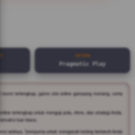
a dan Bandar Togel Asia
T
SISTEM
Pragmatic Play
l resmi terlengkap, game slot online gampang menang, serta
ine terlengkap untuk menguji pola, ritme, dan strategi Anda.
ansaksi luar biasa.
n versi aslinya. Sempurna untuk mengasah insting bertaruh Anda