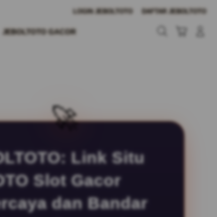
LOGIN JEBOLTOTO
DAFTAR JEBOLTOTO
Cari
Troli
Login/Sign-Up
JEBOLTOTO GACOR
Cari
LTOTO: Link Situ
OTO Slot Gacor
ercaya dan Bandar