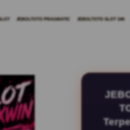
SLOT
JEBOLTOTO PRAGMATIC
JEBOLTOTO SLOT 10K
JEBO
T
Terp