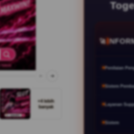
Toge
INFOR
Penilaian Pe
Sebelumnya
Berikutnya
Sistem Pemb
+4 lebih
Layanan Supp
banyak
Sistem