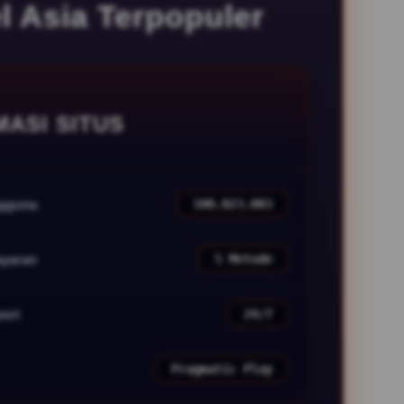
l Asia Terpopuler
MASI SITUS
ngguna
100.023.003
ayaran
5 Metode
ort
24/7
Pragmatic Play