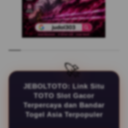
JEBOLTOTO: Link Situ
TOTO Slot Gacor
Terpercaya dan Bandar
Togel Asia Terpopuler