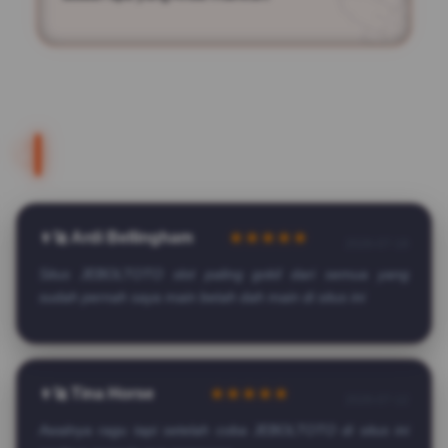
ULASAN TERBARU KOMUNITAS
JEBOLTOTO
Ardi Bellingham
★★★★★
2026-07-18
Situs JEBOLTOTO slot paling gokil dari semua yang
sudah pernah saya main betah dah main di situs ini
Tina Horse
★★★★★
2026-07-12
Awalnya ragu tapi setelah coba JEBOLTOTO di situs ini