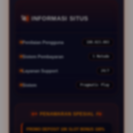
INFORMASI SITUS
Penilaian Pengguna
100.023.003
Sistem Pembayaran
5 Metode
Layanan Support
24/7
Sistem
Pragmatic Play
PENAWARAN SPESIAL
PROMO DEPOSIT 10K SLOT BONUS 100%