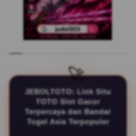
JEBOLTOTO: Link Situ
TOTO Slot Gacor
Terpercaya dan Bandar
Togel Asia Terpopuler