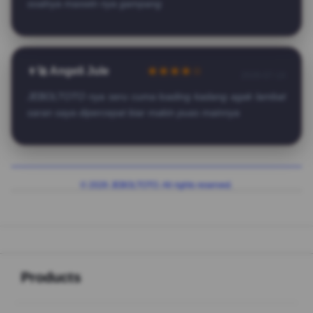
soalnya maxwin nya gampang
Angeli Jule
★★★★☆
2026-07-14
JEBOLTOTO nya seru cuma loading kadang agak lambat
saran saya dipercepat biar makin puas mainnya
© 2026 JEBOLTOTO. All rights reserved.
Buka
Footer Navigation
Products