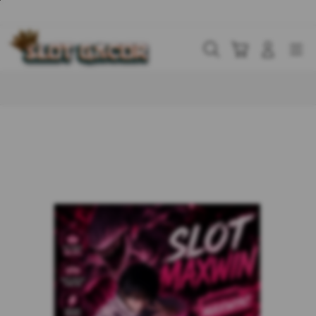
Skip
to
content
Cari
Troli
Login
Navigation
Buka Info Lebih Lanjut