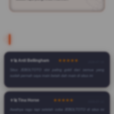
ULASAN TERBARU KOMUNITAS
JEBOLTOTO
Ardi Bellingham
★★★★★
2026-07-18
Situs JEBOLTOTO slot paling gokil dari semua yang
sudah pernah saya main betah dah main di situs ini
Tina Horse
★★★★★
2026-07-12
Awalnya ragu tapi setelah coba JEBOLTOTO di situs ini