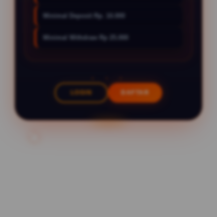
Minimal Deposit Rp. 10.000
Minimal Withdraw Rp 25.000
LOGIN
DAFTAR
Layer Popup Close
JEBOLTOTO: Link Situ
TOTO Slot Gacor Terpercaya
dan Bandar Togel Asia
Terpopuler