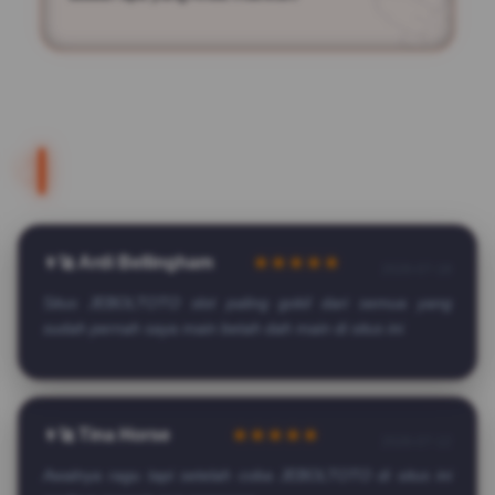
ULASAN TERBARU KOMUNITAS
JEBOLTOTO
Ardi Bellingham
★★★★★
2026-07-18
Situs JEBOLTOTO slot paling gokil dari semua yang
sudah pernah saya main betah dah main di situs ini
Tina Horse
★★★★★
2026-07-12
Awalnya ragu tapi setelah coba JEBOLTOTO di situs ini