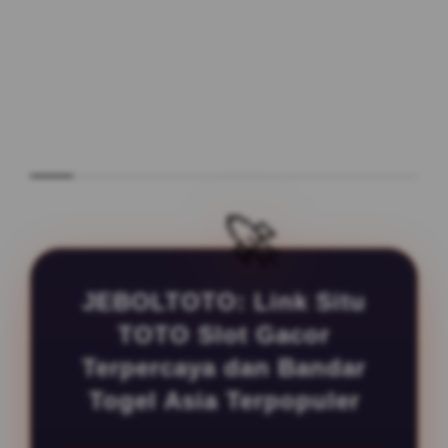
JEBOLTOTO: Link Situ
TOTO Slot Gacor
Terpercaya dan Bandar
Togel Asia Terpopuler