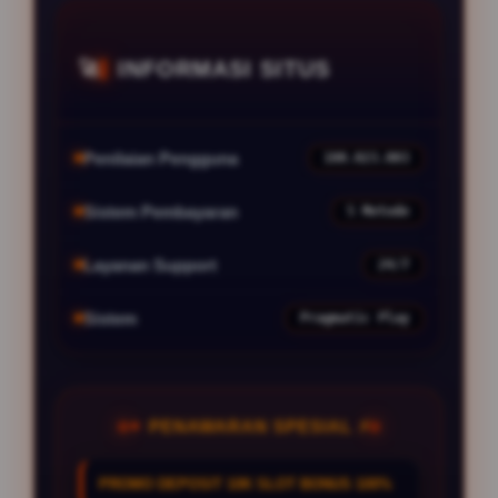
INFORMASI SITUS
Penilaian Pengguna
100.023.003
Sistem Pembayaran
5 Metode
Layanan Support
24/7
Sistem
Pragmatic Play
PENAWARAN SPESIAL
PROMO DEPOSIT 10K SLOT BONUS 100%