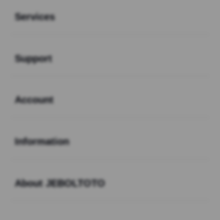
Buka
Services
Buka
Support
Buka
Account
Buka
Information
Buka
About JEBOLTOTO