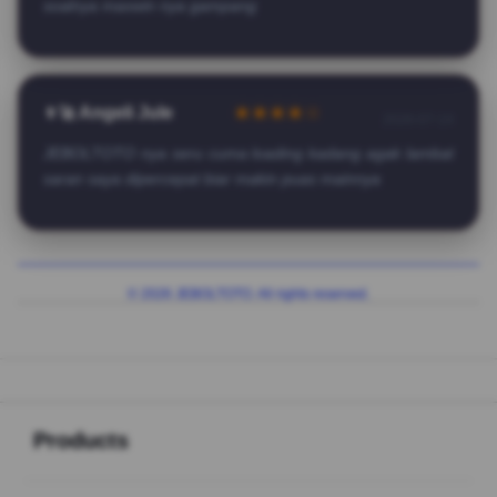
soalnya maxwin nya gampang
Angeli Jule
★★★★☆
2026-07-14
JEBOLTOTO nya seru cuma loading kadang agak lambat
saran saya dipercepat biar makin puas mainnya
© 2026 JEBOLTOTO. All rights reserved.
Buka
Footer Navigation
Products