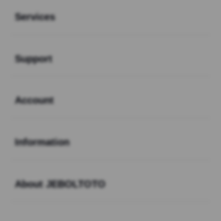
Buka
Services
Buka
Support
Buka
Account
Buka
Information
Buka
About JEBOLTOTO