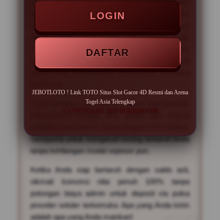
SLOT DEMO hadir sebagai solusi cerdas satu
atap untuk Anda! Kami menyediakan akses gratis
LOGIN
ke ribuan simulator mesin slot online terlengkap
untuk menguji pola, ritme, dan strategi Anda.
Tidak hanya sebagai tempat latihan, platform
DAFTAR
kami juga terintegrasi dengan gerbang taruhan
resmi yang menawarkan kemudahan transaksi
luar biasa.
JEBOTLOTO ! Link TOTO Situs Slot Gacor 4D Resmi dan Arena
Togel Asia Telengkap
Coba berbagai judul game populer dari provider
© COPYRIGHT 2026 HOKIEMAS88
internasional dengan fitur, grafik, dan tingkat
volatilitas yang persis sama dengan versi aslinya.
Sempurna untuk mengasah insting bertaruh Anda
tanpa kehilangan modal sepeser pun.
Ketika Anda siap bertaruh dengan saldo asli,
nikmati konversi nilai penuh 100% tanpa
potongan biaya admin untuk deposit via pulsa
provider seluler terkemuka. Apa yang Anda kirim
adalah apa yang Anda mainkan!