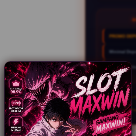
PROMO DEPO
Minimal Depo
Minimal Wit