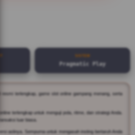
a dan Bandar Togel Asia
T
SISTEM
Pragmatic Play
l resmi terlengkap, game slot online gampang menang, serta
ine terlengkap untuk menguji pola, ritme, dan strategi Anda.
ansaksi luar biasa.
n versi aslinya. Sempurna untuk mengasah insting bertaruh Anda