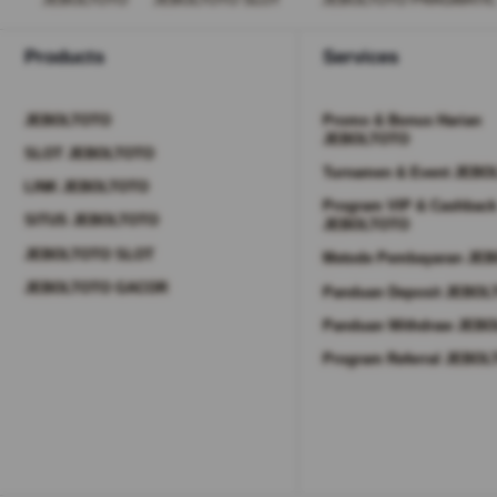
Footer Navigation
Products
Services
JEBOLTOTO
Promo & Bonus Harian
JEBOLTOTO
SLOT JEBOLTOTO
Turnamen & Event JEB
LINK JEBOLTOTO
Program VIP & Cashbac
SITUS JEBOLTOTO
JEBOLTOTO
JEBOLTOTO SLOT
Metode Pembayaran JE
JEBOLTOTO GACOR
Panduan Deposit JEBO
Panduan Withdraw JEB
Program Referral JEBO