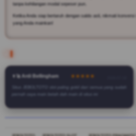
tanpa kehilangan modal sepeser pun.
Ketika Anda siap bertaruh dengan saldo asli, nikmati konvers
yang Anda mainkan!
ULASAN TERBARU KOMUNITAS 
Ardi Bellingham
★★★★★
2026-07-18
Situs JEBOLTOTO slot paling gokil dari semua yang sudah
pernah saya main betah dah main di situs ini
JEBOLTOTO
JEBOLTOTO SLOT
JEBOLTOTO PRAGMATI