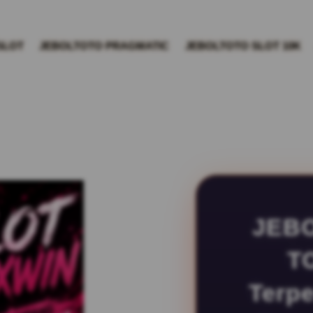
SLOT
JEBOLTOTO PRAGMATIC
JEBOLTOTO SLOT 10K
JEBO
T
Terp