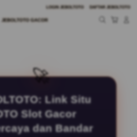
LOGIN JEBOLTOTO
DAFTAR JEBOLTOTO
Cari
Troli
Login/Sign-Up
JEBOLTOTO GACOR
Cari
LTOTO: Link Situ
OTO Slot Gacor
ercaya dan Bandar