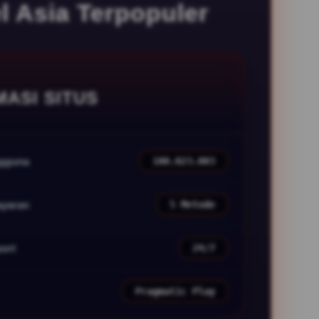
l Asia Terpopuler
MASI SITUS
ngguna
100.023.003
ayaran
5 Metode
ort
24/7
Pragmatic Play