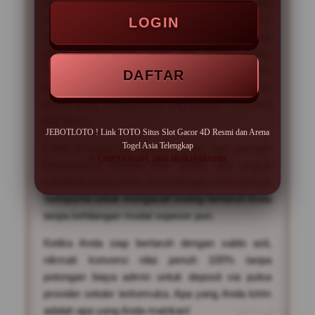
SLOT DEMO hadir sebagai solusi cerdas satu
atap untuk Anda! Kami menyediakan akses gratis
LOGIN
ke ribuan simulator mesin slot online terlengkap
untuk menguji pola, ritme, dan strategi Anda.
Tidak hanya sebagai tempat latihan, platform
DAFTAR
kami juga terintegrasi dengan gerbang taruhan
resmi yang menawarkan kemudahan transaksi
luar biasa.
JEBOTLOTO ! Link TOTO Situs Slot Gacor 4D Resmi dan Arena
Togel Asia Telengkap
Coba berbagai judul game populer dari provider
© COPYRIGHT 2026 HOKIEMAS88
internasional dengan fitur, grafik, dan tingkat
volatilitas yang persis sama dengan versi aslinya.
Sempurna untuk mengasah insting bertaruh Anda
tanpa kehilangan modal sepeser pun.
Ketika Anda siap bertaruh dengan saldo asli,
nikmati konversi nilai penuh 100% tanpa
potongan biaya admin untuk deposit via pulsa
provider seluler terkemuka. Apa yang Anda kirim
adalah apa yang Anda mainkan!