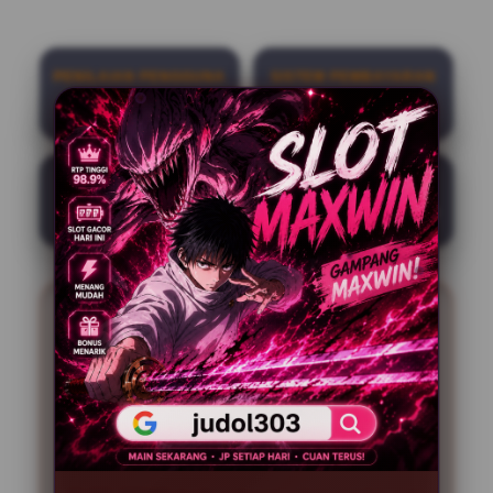
PENILAIAN PENGGUNA
SISTEM PEMBAYARAN
120.123.003
5 Metode
LAYANAN SUPPORT
SISTEM
24/7
Pragmatic Play
JEBOLTOTO
adalah bandar togel Asia terpopuler
dan link situs TOTO slot gacor terpercaya. Kami
menyediakan pasaran togel resmi terlengkap,
game slot online gampang menang, serta
transaksi aman dengan layanan online 24 jam
nonstop setiap hari!