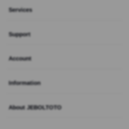
Buka
Services
Buka
Support
Buka
Account
Buka
Information
Buka
About JEBOLTOTO