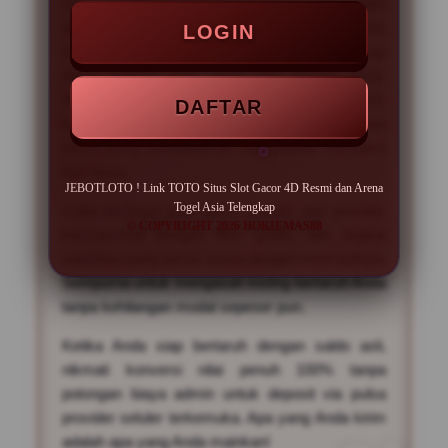
SLOT DEMO hadir sebagai solusi cerdas satu
atap untuk Anda! Kami menyediakan akses gratis
LOGIN
ke ribuan simulator mesin slot online terlengkap
untuk menguji pola, ritme, dan strategi Anda.
Tidak hanya sebagai tempat latihan, platform
DAFTAR
kami juga terintegrasi dengan gerbang taruhan
resmi yang menawarkan kemudahan transaksi
luar biasa.
JEBOTLOTO ! Link TOTO Situs Slot Gacor 4D Resmi dan Arena
Togel Asia Telengkap
Coba berbagai judul game populer dari provider
© COPYRIGHT 2026 HOKIEMAS88
internasional dengan fitur, grafik, dan tingkat
volatilitas yang persis sama dengan versi aslinya.
Sempurna untuk mengasah insting bertaruh Anda
tanpa kehilangan modal sepeser pun.
Ketika Anda siap bertaruh dengan saldo asli,
nikmati konversi nilai penuh 100% tanpa
potongan biaya admin untuk deposit via pulsa
provider seluler terkemuka. Apa yang Anda kirim
adalah apa yang Anda mainkan!