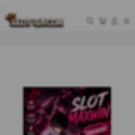
Skip
to
content
Cari
Troli
Login
Navigation
Buka Info Lebih Lanjut