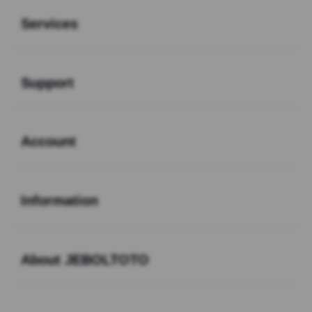
Buka
Services
Buka
Support
Buka
Account
Buka
Information
Buka
About JEBOLTOTO