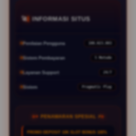
INFORMASI SITUS
Penilaian Pengguna
100.023.003
Sistem Pembayaran
5 Metode
Layanan Support
24/7
Sistem
Pragmatic Play
PENAWARAN SPESIAL
PROMO DEPOSIT 10K SLOT BONUS 100%