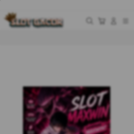
Skip
to
content
Cari
Troli
Login
Navigation
Buka Info Lebih Lanjut