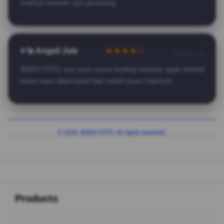
soalnya maxwin nya gampang
Angeli Jule
★★★★☆
2026-07-14
JEBOLTOTO nya seru cuma loading kadang agak lambat
saran saya dipercepat biar makin puas mainnya
© 2026 JEBOLTOTO. All rights reserved.
Buka
Footer Navigation
Products