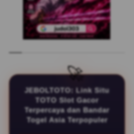
JEBOLTOTO: Link Situ
TOTO Slot Gacor
Terpercaya dan Bandar
Togel Asia Terpopuler