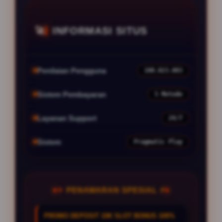
INFORMASI SITUS
Penilaian Pengguna
100.023.003
Sistem Pembayaran
5 Metode
Layanan Support
24/7
Sistem
Pragmatic Play
PENAWARAN SPESIAL
PROMO DEPOSIT 10K SLOT BONUS 100%