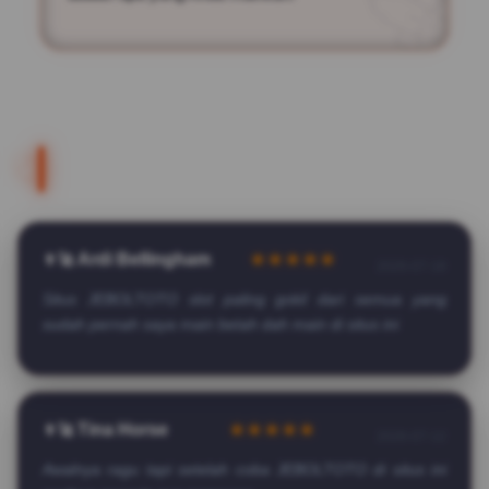
ULASAN TERBARU KOMUNITAS
JEBOLTOTO
Ardi Bellingham
★★★★★
2026-07-18
Situs JEBOLTOTO slot paling gokil dari semua yang
sudah pernah saya main betah dah main di situs ini
Tina Horse
★★★★★
2026-07-12
Awalnya ragu tapi setelah coba JEBOLTOTO di situs ini