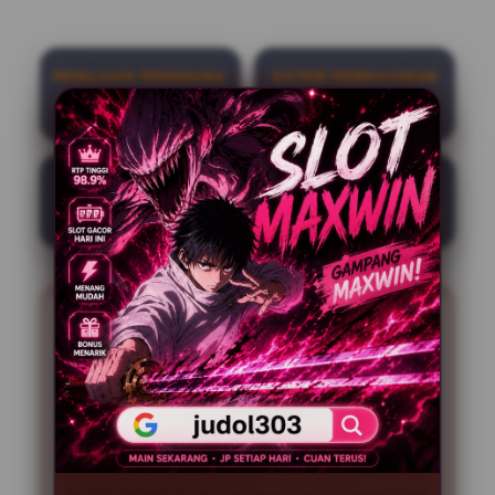
PENILAIAN PENGGUNA
SISTEM PEMBAYARAN
120.123.003
5 Metode
LAYANAN SUPPORT
SISTEM
24/7
Pragmatic Play
JEBOLTOTO
adalah bandar togel Asia terpopuler
dan link situs TOTO slot gacor terpercaya. Kami
menyediakan pasaran togel resmi terlengkap,
game slot online gampang menang, serta
transaksi aman dengan layanan online 24 jam
nonstop setiap hari!