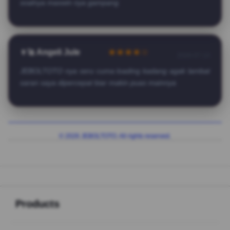
soalnya maxwin nya gampang
Angeli Jule
★★★★☆
2026-07-14
JEBOLTOTO nya seru cuma loading kadang agak lambat
saran saya dipercepat biar makin puas mainnya
© 2026 JEBOLTOTO. All rights reserved.
Buka
Footer Navigation
Products