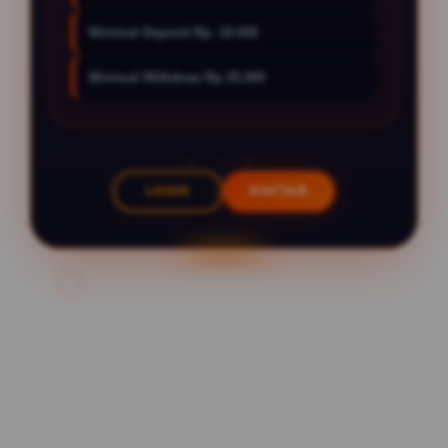
Minimal Deposit Rp. 10.000
Minimal Withdraw Rp 25.000
LOGIN
DAFTAR
Layer Popup Close
JEBOLTOTO: Link Situ
TOTO Slot Gacor Terpercaya
dan Bandar Togel Asia
Terpopuler