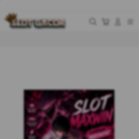
Skip
to
content
Cari
Troli
Login
Navigation
Buka Info Lebih Lanjut