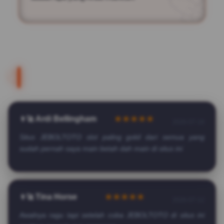
ULASAN TERBARU KOMUNITAS
JEBOLTOTO
Ardi Bellingham
★★★★★
2026-07-18
Situs JEBOLTOTO slot paling gokil dari semua yang
sudah pernah saya main betah dah main di situs ini
Tina Horse
★★★★★
2026-07-12
Awalnya ragu tapi setelah coba JEBOLTOTO di situs ini