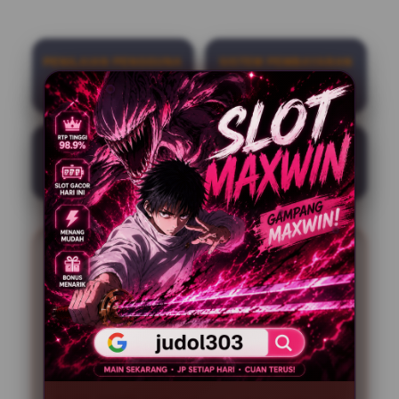
PENILAIAN PENGGUNA
SISTEM PEMBAYARAN
120.123.003
5 Metode
LAYANAN SUPPORT
SISTEM
24/7
Pragmatic Play
JEBOLTOTO
adalah bandar togel Asia terpopuler
dan link situs TOTO slot gacor terpercaya. Kami
menyediakan pasaran togel resmi terlengkap,
game slot online gampang menang, serta
transaksi aman dengan layanan online 24 jam
nonstop setiap hari!