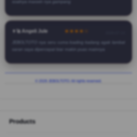
soalnya maxwin nya gampang
Angeli Jule
★★★★☆
2026-07-14
JEBOLTOTO nya seru cuma loading kadang agak lambat
saran saya dipercepat biar makin puas mainnya
© 2026 JEBOLTOTO. All rights reserved.
Buka
Footer Navigation
Products