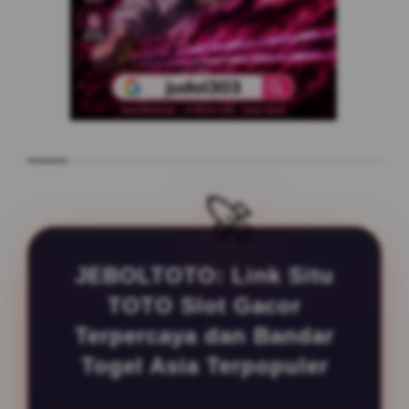
JEBOLTOTO: Link Situ
TOTO Slot Gacor
Terpercaya dan Bandar
Togel Asia Terpopuler