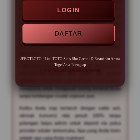
SLOT DEMO hadir sebagai solusi cerdas satu
atap untuk Anda! Kami menyediakan akses gratis
LOGIN
ke ribuan simulator mesin slot online terlengkap
untuk menguji pola, ritme, dan strategi Anda.
Tidak hanya sebagai tempat latihan, platform
DAFTAR
kami juga terintegrasi dengan gerbang taruhan
resmi yang menawarkan kemudahan transaksi
luar biasa.
JEBOTLOTO ! Link TOTO Situs Slot Gacor 4D Resmi dan Arena
Togel Asia Telengkap
Coba berbagai judul game populer dari provider
© COPYRIGHT 2026 HOKIEMAS88
internasional dengan fitur, grafik, dan tingkat
volatilitas yang persis sama dengan versi aslinya.
Sempurna untuk mengasah insting bertaruh Anda
tanpa kehilangan modal sepeser pun.
Ketika Anda siap bertaruh dengan saldo asli,
nikmati konversi nilai penuh 100% tanpa
potongan biaya admin untuk deposit via pulsa
provider seluler terkemuka. Apa yang Anda kirim
adalah apa yang Anda mainkan!