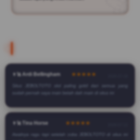
ULASAN TERBARU KOMUNITAS
JEBOLTOTO
Ardi Bellingham
★★★★★
2026-07-18
Situs JEBOLTOTO slot paling gokil dari semua yang
sudah pernah saya main betah dah main di situs ini
Tina Horse
★★★★★
2026-07-12
Awalnya ragu tapi setelah coba JEBOLTOTO di situs ini