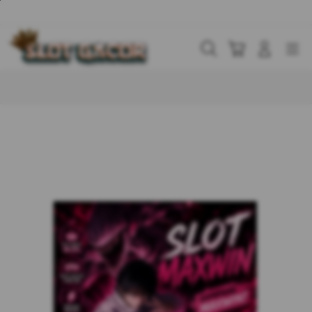
Skip
to
content
Cari
Troli
Login
Navigation
Buka Info Lebih Lanjut