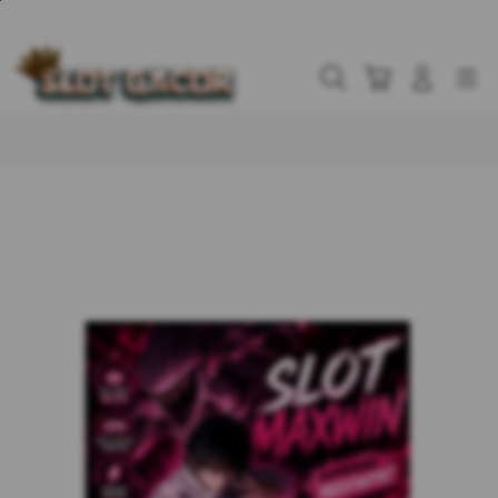
Skip
to
content
Cari
Troli
Login
Navigation
Buka Info Lebih Lanjut