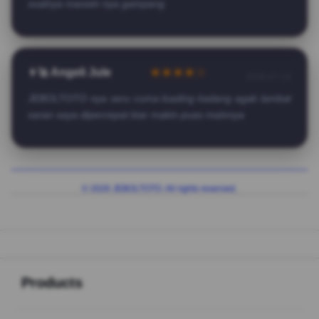
soalnya maxwin nya gampang
Angeli Jule
★★★★☆
2026-07-14
JEBOLTOTO nya seru cuma loading kadang agak lambat
saran saya dipercepat biar makin puas mainnya
© 2026 JEBOLTOTO. All rights reserved.
Buka
Footer Navigation
Products