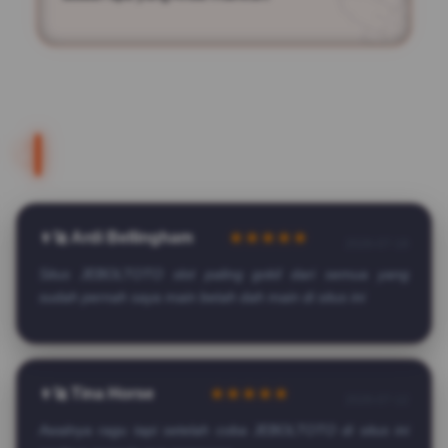
ULASAN TERBARU KOMUNITAS
JEBOLTOTO
Ardi Bellingham
★★★★★
2026-07-18
Situs JEBOLTOTO slot paling gokil dari semua yang
sudah pernah saya main betah dah main di situs ini
Tina Horse
★★★★★
2026-07-12
Awalnya ragu tapi setelah coba JEBOLTOTO di situs ini