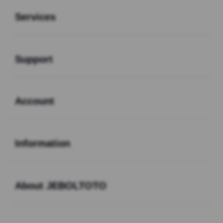
Buka
Services
Buka
Support
Buka
Account
Buka
Information
Buka
About JEBOLTOTO