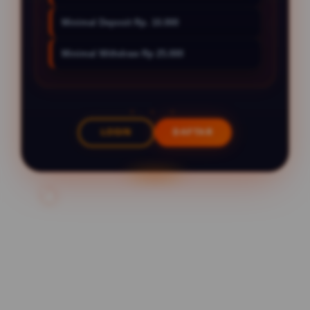
Minimal Deposit Rp. 10.000
Minimal Withdraw Rp 25.000
LOGIN
DAFTAR
Layer Popup Close
JEBOLTOTO: Link Situ
TOTO Slot Gacor Terpercaya
dan Bandar Togel Asia
Terpopuler