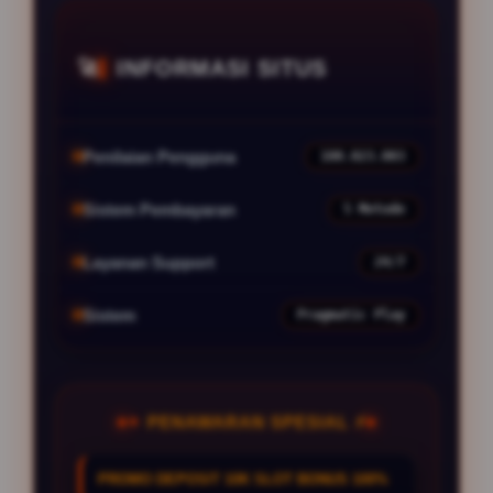
INFORMASI SITUS
Penilaian Pengguna
100.023.003
Sistem Pembayaran
5 Metode
Layanan Support
24/7
Sistem
Pragmatic Play
PENAWARAN SPESIAL
PROMO DEPOSIT 10K SLOT BONUS 100%