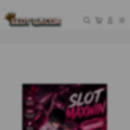
Skip
to
content
Cari
Troli
Login
Navigation
Buka Info Lebih Lanjut