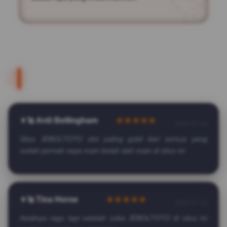
ULASAN TERBARU KOMUNITAS
JEBOLTOTO
Ardi Bellingham
★★★★★
2026-07-18
Situs JEBOLTOTO slot paling gokil dari semua yang
sudah pernah saya main betah dah main di situs ini
Tina Horse
★★★★★
2026-07-12
Awalnya ragu tapi setelah coba JEBOLTOTO di situs ini