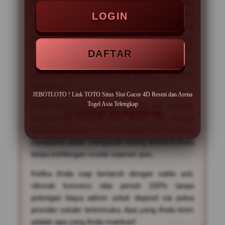
SLOT DEMO hadir sebagai solusi cerdas satu
atap untuk Anda! Kami menyediakan akses gratis
LOGIN
ke ribuan simulator mesin slot online terlengkap
untuk menguji pola, ritme, dan strategi Anda.
Tidak hanya sebagai tempat latihan, platform
DAFTAR
kami juga terintegrasi dengan gerbang taruhan
resmi yang menawarkan kemudahan transaksi
luar biasa.
JEBOTLOTO ! Link TOTO Situs Slot Gacor 4D Resmi dan Arena
Togel Asia Telengkap
Coba berbagai judul game populer dari provider
© COPYRIGHT 2026 HOKIEMAS88
internasional dengan fitur, grafik, dan tingkat
volatilitas yang persis sama dengan versi aslinya.
Sempurna untuk mengasah insting bertaruh Anda
tanpa kehilangan modal sepeser pun.
Ketika Anda siap bertaruh dengan saldo asli,
nikmati konversi nilai penuh 100% tanpa
potongan biaya admin untuk deposit via pulsa
provider seluler terkemuka. Apa yang Anda kirim
adalah apa yang Anda mainkan!