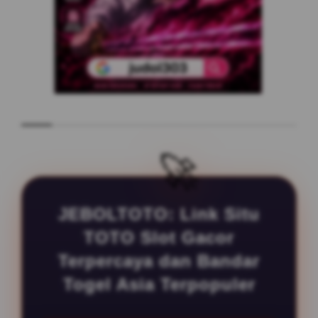
JEBOLTOTO: Link Situ
TOTO Slot Gacor
Terpercaya dan Bandar
Togel Asia Terpopuler