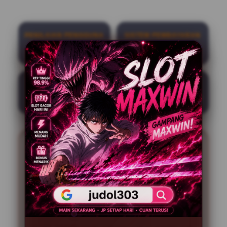
PENILAIAN PENGGUNA
SISTEM PEMBAYARAN
120.123.003
5 Metode
LAYANAN SUPPORT
SISTEM
24/7
Pragmatic Play
JEBOLTOTO
adalah bandar togel Asia terpopuler
dan link situs TOTO slot gacor terpercaya. Kami
menyediakan pasaran togel resmi terlengkap,
game slot online gampang menang, serta
transaksi aman dengan layanan online 24 jam
nonstop setiap hari!