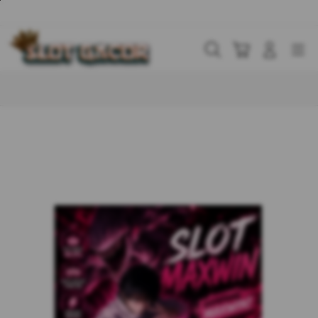
Skip
to
content
Cari
Troli
Login
Navigation
Buka Info Lebih Lanjut