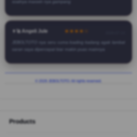
soalnya maxwin nya gampang
Angeli Jule
★★★★☆
2026-07-14
JEBOLTOTO nya seru cuma loading kadang agak lambat
saran saya dipercepat biar makin puas mainnya
© 2026 JEBOLTOTO. All rights reserved.
Buka
Footer Navigation
Products