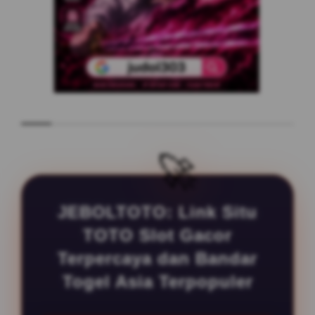
JEBOLTOTO: Link Situ
TOTO Slot Gacor
Terpercaya dan Bandar
Togel Asia Terpopuler