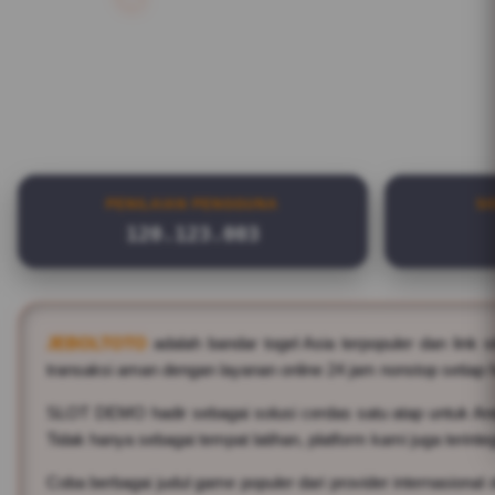
Layer Popup Close
JEBOLTOTO: Link Situ T
PENILAIAN PENGGUNA
S
120.123.003
JEBOLTOTO
adalah bandar togel Asia terpopuler dan link
transaksi aman dengan layanan online 24 jam nonstop setiap h
SLOT DEMO hadir sebagai solusi cerdas satu atap untuk Anda!
Tidak hanya sebagai tempat latihan, platform kami juga teri
Coba berbagai judul game populer dari provider internasional 