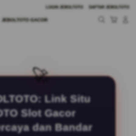
LOGIN JEBOLTOTO
DAFTAR JEBOLTOTO
Cari
Troli
Login/Sign-Up
JEBOLTOTO GACOR
Cari
LTOTO: Link Situ
OTO Slot Gacor
ercaya dan Bandar