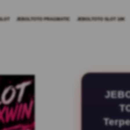
SLOT
JEBOLTOTO PRAGMATIC
JEBOLTOTO SLOT 10K
JEBO
T
Terp