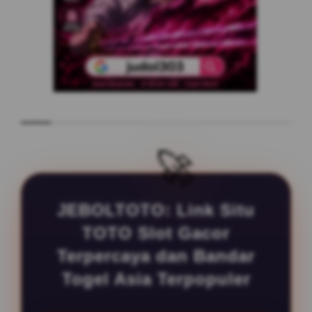
JEBOLTOTO: Link Situ
TOTO Slot Gacor
Terpercaya dan Bandar
Togel Asia Terpopuler