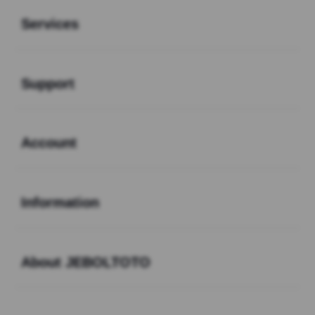
Buka
Services
Buka
Support
Buka
Account
Buka
Information
Buka
About JEBOLTOTO