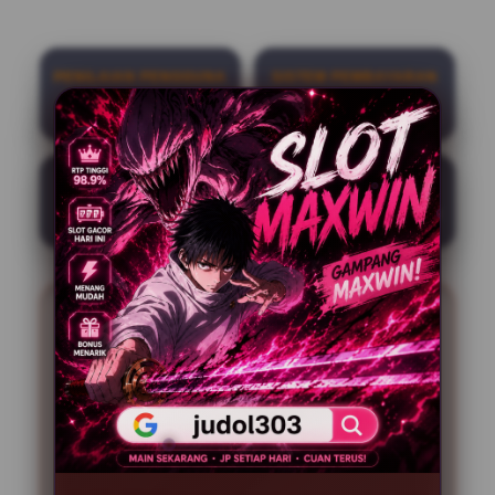
PENILAIAN PENGGUNA
SISTEM PEMBAYARAN
120.123.003
5 Metode
LAYANAN SUPPORT
SISTEM
24/7
Pragmatic Play
JEBOLTOTO
adalah bandar togel Asia terpopuler
dan link situs TOTO slot gacor terpercaya. Kami
menyediakan pasaran togel resmi terlengkap,
game slot online gampang menang, serta
transaksi aman dengan layanan online 24 jam
nonstop setiap hari!