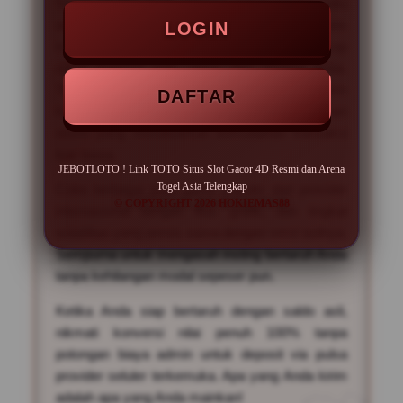
SLOT DEMO hadir sebagai solusi cerdas satu
atap untuk Anda! Kami menyediakan akses gratis
LOGIN
ke ribuan simulator mesin slot online terlengkap
untuk menguji pola, ritme, dan strategi Anda.
Tidak hanya sebagai tempat latihan, platform
DAFTAR
kami juga terintegrasi dengan gerbang taruhan
resmi yang menawarkan kemudahan transaksi
luar biasa.
JEBOTLOTO ! Link TOTO Situs Slot Gacor 4D Resmi dan Arena
Togel Asia Telengkap
Coba berbagai judul game populer dari provider
© COPYRIGHT 2026 HOKIEMAS88
internasional dengan fitur, grafik, dan tingkat
volatilitas yang persis sama dengan versi aslinya.
Sempurna untuk mengasah insting bertaruh Anda
tanpa kehilangan modal sepeser pun.
Ketika Anda siap bertaruh dengan saldo asli,
nikmati konversi nilai penuh 100% tanpa
potongan biaya admin untuk deposit via pulsa
provider seluler terkemuka. Apa yang Anda kirim
adalah apa yang Anda mainkan!