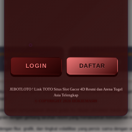
OTO Slot Gacor Terpercay
Terpopuler
ISTEM PEMBAYARAN
LAYANAN SUPPOR
5 Metode
24/7
LOGIN
DAFTAR
JEBOTLOTO ! Link TOTO Situs Slot Gacor 4D Resmi dan Arena Togel
 situs TOTO slot gacor terpercaya. Kami menyediakan pasaran toge
Asia Telengkap
ari!
© COPYRIGHT 2026 HOKIEMAS88
 Kami menyediakan akses gratis ke ribuan simulator mesin slot onl
ntegrasi dengan gerbang taruhan resmi yang menawarkan kemudahan tr
dengan fitur, grafik, dan tingkat volatilitas yang persis sama denga