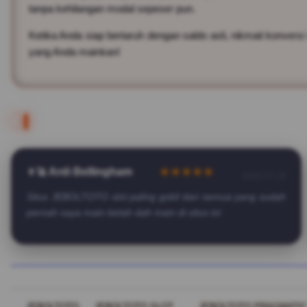
tanpa kehilangan modal sepeser pun.
Ketika Anda siap bertaruh dengan saldo asli, nikmati konvers
yang Anda mainkan!
ULASAN TERBARU KOMUNITAS 
Ardi Bellingham
★★★★★
2026-07-18
Situs JEBOLTOTO slot paling gokil dari semua yang sudah
pernah saya main betah dah main di situs ini
JEBOLTOTO
JEBOLTOTO SLOT
JEBOLTOTO PRAGMATI