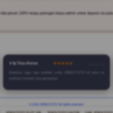
i nilai penuh 100% tanpa potongan biaya admin untuk deposit via pul
JEBOLTOTO
Tina Horse
★★★★★
2026-07-12
Awalnya ragu tapi setelah coba JEBOLTOTO di situs ini
soalnya maxwin nya gampang
© 2026 JEBOLTOTO. All rights reserved.
C
JEBOLTOTO SLOT 10K
JEBOLTOTO GACOR
LINK JEBOLTOTO