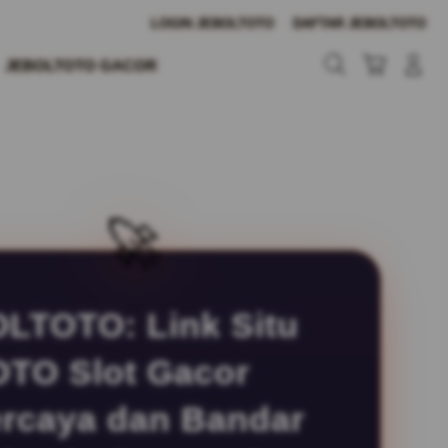
LOGIN JEBOLTOTO
DAFTAR JEBOLTOTO
Cari
Troli
Login/Sign-Up
JEBOLTOTO GACOR
Cari
LTOTO: Link Situ
OTO Slot Gacor
ercaya dan Bandar