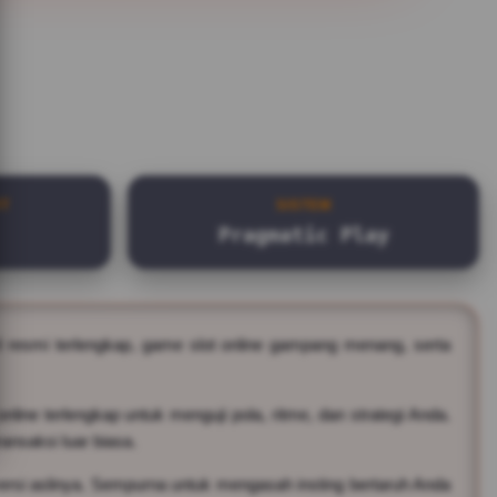
a dan Bandar Togel Asia
T
SISTEM
Pragmatic Play
l resmi terlengkap, game slot online gampang menang, serta
ine terlengkap untuk menguji pola, ritme, dan strategi Anda.
ansaksi luar biasa.
n versi aslinya. Sempurna untuk mengasah insting bertaruh Anda