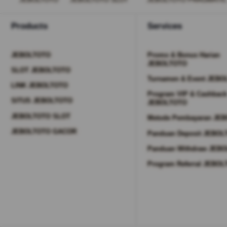
Footer Navigation
Products
Services
JEBOLTOTO
Promo & Bonus Harian
JEBOLTOTO
SLOT JEBOLTOTO
Turnamen & Event JEB
LINK JEBOLTOTO
Program VIP & Cashbac
SITUS JEBOLTOTO
JEBOLTOTO
JEBOLTOTO SLOT
Metode Pembayaran JE
JEBOLTOTO GACOR
Panduan Deposit JEBO
Panduan Withdraw JEB
Program Referral JEBO