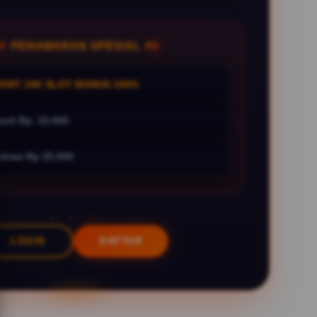
PENAWARAN SPESIAL
SIT 10K SLOT BONUS 100%
sit Rp. 10.000
hdraw Rp 25.000
LOGIN
DAFTAR