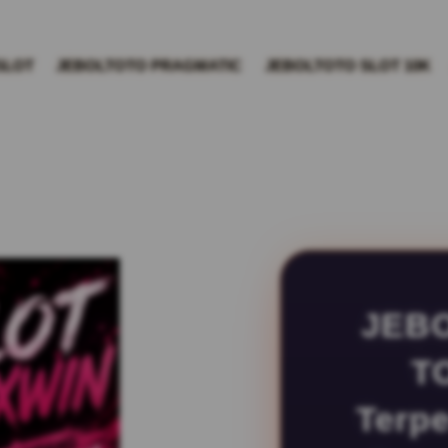
SLOT
JEBOLTOTO PRAGMATIC
JEBOLTOTO SLOT 10K
JEBO
T
Terp