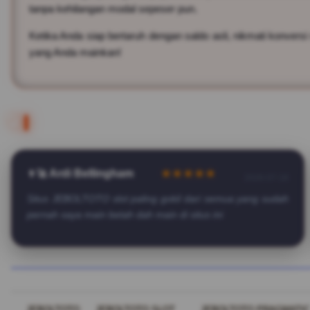
tanpa kehilangan modal sepeser pun.
Ketika Anda siap bertaruh dengan saldo asli, nikmati konvers
yang Anda mainkan!
ULASAN TERBARU KOMUNITAS 
Ardi Bellingham
★★★★★
2026-07-18
Situs JEBOLTOTO slot paling gokil dari semua yang sudah
pernah saya main betah dah main di situs ini
JEBOLTOTO
JEBOLTOTO SLOT
JEBOLTOTO PRAGMATI