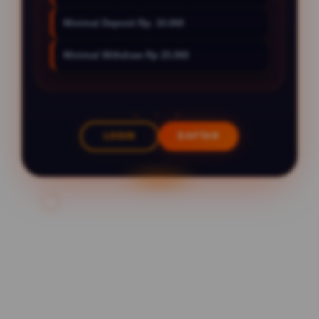
Minimal Deposit Rp. 10.000
Minimal Withdraw Rp 25.000
LOGIN
DAFTAR
Layer Popup Close
JEBOLTOTO: Link Situ
TOTO Slot Gacor Terpercaya
dan Bandar Togel Asia
Terpopuler