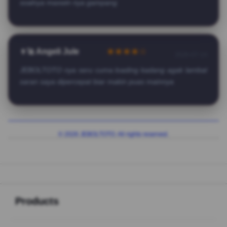
soalnya maxwin nya gampang
Angeli Jule
★★★★☆
2026-07-14
JEBOLTOTO nya seru cuma loading kadang agak lambat
saran saya dipercepat biar makin puas mainnya
© 2026 JEBOLTOTO. All rights reserved.
Buka
Footer Navigation
Products