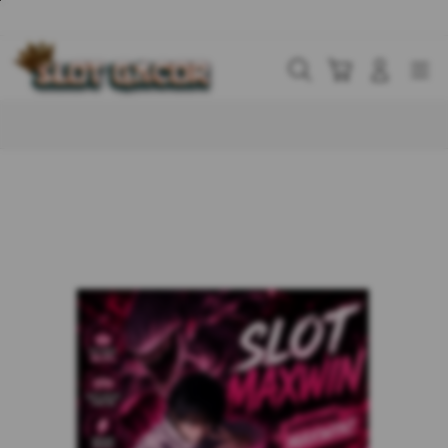
Skip
to
content
Cari
Troli
Login
Navigation
Buka Info Lebih Lanjut