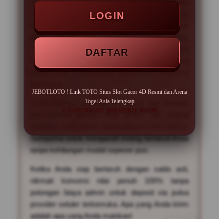
SLOT DEMO hadir sebagai solusi cerdas satu
atap untuk Anda! Kami menyediakan akses gratis
LOGIN
ke ribuan simulator mesin slot online terlengkap
untuk menguji pola, ritme, dan strategi Anda.
Tidak hanya sebagai tempat latihan, platform
DAFTAR
kami juga terintegrasi dengan gerbang taruhan
resmi yang menawarkan kemudahan transaksi
luar biasa.
JEBOTLOTO ! Link TOTO Situs Slot Gacor 4D Resmi dan Arena
Togel Asia Telengkap
Coba berbagai judul game populer dari provider
© COPYRIGHT 2026 HOKIEMAS88
internasional dengan fitur, grafik, dan tingkat
volatilitas yang persis sama dengan versi aslinya.
Sempurna untuk mengasah insting bertaruh Anda
tanpa kehilangan modal sepeser pun.
Ketika Anda siap bertaruh dengan saldo asli,
nikmati konversi nilai penuh 100% tanpa
potongan biaya admin untuk deposit via pulsa
provider seluler terkemuka. Apa yang Anda kirim
adalah apa yang Anda mainkan!