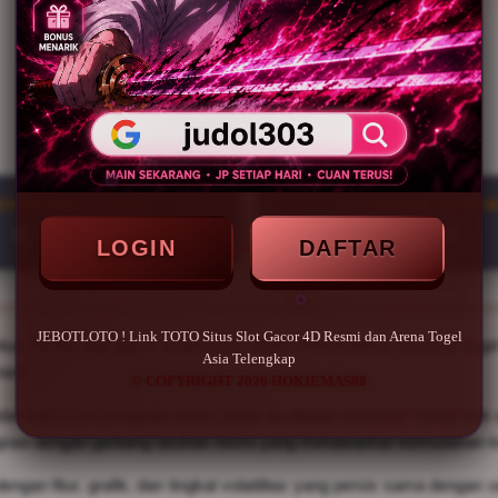
OTO Slot Gacor Terpercay
Terpopuler
ISTEM PEMBAYARAN
LAYANAN SUPPOR
5 Metode
24/7
LOGIN
DAFTAR
JEBOTLOTO ! Link TOTO Situs Slot Gacor 4D Resmi dan Arena Togel
 situs TOTO slot gacor terpercaya. Kami menyediakan pasaran toge
Asia Telengkap
ari!
© COPYRIGHT 2026 HOKIEMAS88
 Kami menyediakan akses gratis ke ribuan simulator mesin slot onl
ntegrasi dengan gerbang taruhan resmi yang menawarkan kemudahan tr
dengan fitur, grafik, dan tingkat volatilitas yang persis sama denga