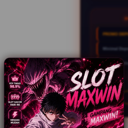
PROMO DEPO
Minimal Depo
Minimal Wit