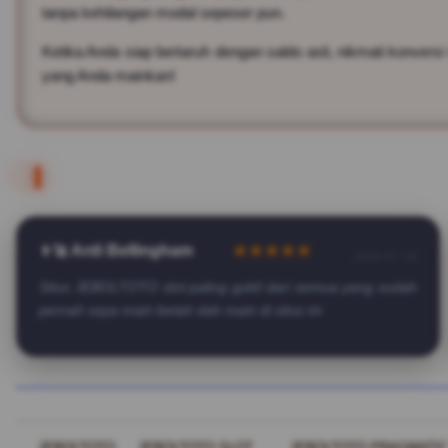
tanpa kehilangan modal sepeser pun.
Ketika Anda siap bertaruh dengan saldo asli, nikmati konvers
yang Anda mainkan!
ULASAN TERBARU KOMUNITAS 
Ardi Bellingham
★★★★★
2026-07-18
Situs JEBOLTOTO slot paling gokil dari semua yang sudah
pernah saya main betah dah main di situs ini
JEBOLTOTO
JEBOLTOTO SLOT
JEBOLTOTO PRAGMATI