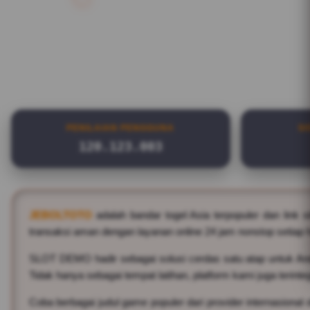
Layer Popup Close
JEBOLTOTO: Link Situ T
PENILAIAN PENGGUNA
S
120.123.003
JEBOLTOTO
adalah bandar togel Asia terpopuler dan link
transaksi aman dengan layanan online 24 jam nonstop setiap h
SLOT DEMO hadir sebagai solusi cerdas satu atap untuk Anda!
Tidak hanya sebagai tempat latihan, platform kami juga teri
Coba berbagai judul game populer dari provider internasional 