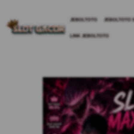
Skip
to
content
JEBOLTOTO
JEBOLTOTO 
LINK JEBOLTOTO
Buka Info Lebih Lanjut