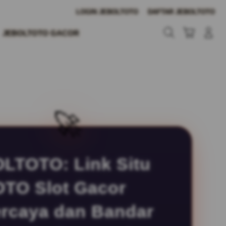
LOGIN JEBOLTOTO
DAFTAR JEBOLTOTO
Cari
Troli
Login/Sign-Up
JEBOLTOTO GACOR
Cari
LTOTO: Link Situ
OTO Slot Gacor
ercaya dan Bandar