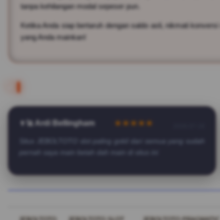
tanpa kehilangan modal sepeser pun.
Ketika Anda siap bertaruh dengan saldo asli, nikmati konvers
yang Anda mainkan!
ULASAN TERBARU KOMUNITAS 
Ardi Bellingham
★★★★★
2026-07-18
Situs JEBOLTOTO slot paling gokil dari semua yang sudah
pernah saya main betah dah main di situs ini
JEBOLTOTO
JEBOLTOTO SLOT
JEBOLTOTO PRAGMATI