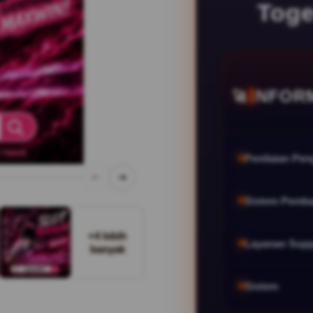
Toge
INFOR
Penilaian Pe
Sebelumnya
Berikutnya
Sistem Pemb
+4 lebih
Layanan Supp
banyak
Sistem