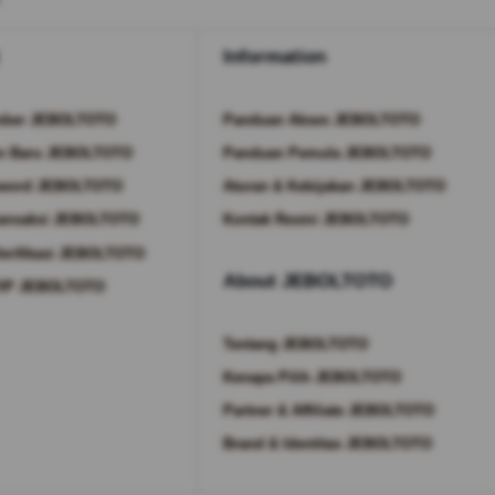
Information
mber JEBOLTOTO
Panduan Akses JEBOLTOTO
un Baru JEBOLTOTO
Panduan Pemula JEBOLTOTO
sword JEBOLTOTO
Aturan & Kebijakan JEBOLTOTO
ransaksi JEBOLTOTO
Kontak Resmi JEBOLTOTO
erifikasi JEBOLTOTO
About JEBOLTOTO
VIP JEBOLTOTO
Tentang JEBOLTOTO
Kenapa Pilih JEBOLTOTO
Partner & Affiliate JEBOLTOTO
Brand & Identitas JEBOLTOTO