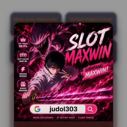
PENILAIAN PENGGUNA
SISTEM PEMBAYARAN
120.123.003
5 Metode
LAYANAN SUPPORT
SISTEM
24/7
Pragmatic Play
JEBOLTOTO
adalah bandar togel Asia terpopuler
dan link situs TOTO slot gacor terpercaya. Kami
menyediakan pasaran togel resmi terlengkap,
game slot online gampang menang, serta
transaksi aman dengan layanan online 24 jam
nonstop setiap hari!