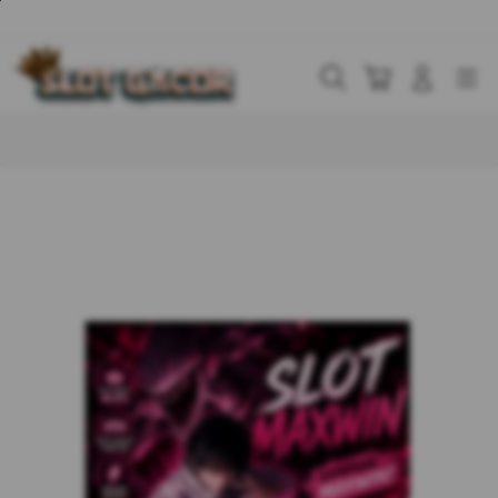
Skip
to
content
Cari
Troli
Login
Navigation
Buka Info Lebih Lanjut