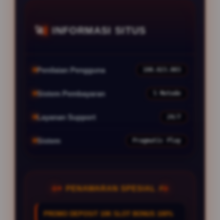
INFORMASI SITUS
Penilaian Pengguna
100.023.003
Sistem Pembayaran
5 Metode
Layanan Support
24/7
Sistem
Pragmatic Play
PENAWARAN SPESIAL
PROMO DEPOSIT 10K SLOT BONUS 100%