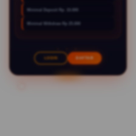
Minimal Deposit Rp. 10.000
Minimal Withdraw Rp 25.000
LOGIN
DAFTAR
Layer Popup Close
JEBOLTOTO: Link Situ
TOTO Slot Gacor Terpercaya
dan Bandar Togel Asia
Terpopuler