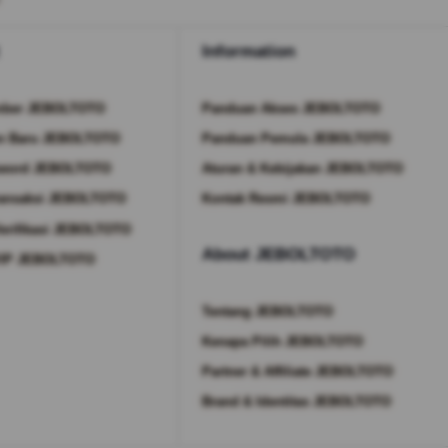
Information
mber JEBOLTOTO
Panduan Akses JEBOLTOTO
un Baru JEBOLTOTO
Panduan Pemula JEBOLTOTO
sword JEBOLTOTO
Aturan & Kebijakan JEBOLTOTO
ransaksi JEBOLTOTO
Kontak Resmi JEBOLTOTO
erifikasi JEBOLTOTO
About JEBOLTOTO
VIP JEBOLTOTO
Tentang JEBOLTOTO
Kenapa Pilih JEBOLTOTO
Partner & Affiliate JEBOLTOTO
Brand & Identitas JEBOLTOTO