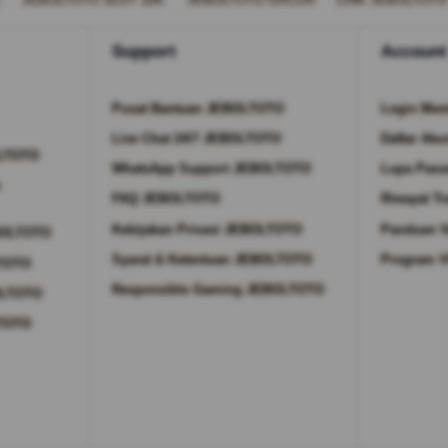
Support
Account
Pusat Bantuan JEBOLTOTO
Login Me
Live Chat 24/7 JEBOLTOTO
Daftar Ak
OLTOTO
WhatsApp Support JEBOLTOTO
Lupa Pas
k
FAQ JEBOLTOTO
Riwayat T
Kebijakan Privasi JEBOLTOTO
Panduan V
BOLTOTO
Syarat & Ketentuan JEBOLTOTO
Program 
LTOTO
Responsible Gaming JEBOLTOTO
OLTOTO
LTOTO