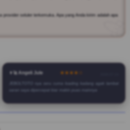
sa provider seluler terkemuka. Apa yang Anda kirim adalah apa
Angeli Jule
★★★★☆
2026-07-14
JEBOLTOTO nya seru cuma loading kadang agak lambat
saran saya dipercepat biar makin puas mainnya