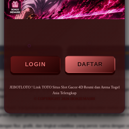
OTO Slot Gacor Terpercay
Terpopuler
ISTEM PEMBAYARAN
LAYANAN SUPPOR
5 Metode
24/7
LOGIN
DAFTAR
JEBOTLOTO ! Link TOTO Situs Slot Gacor 4D Resmi dan Arena Togel
 situs TOTO slot gacor terpercaya. Kami menyediakan pasaran toge
Asia Telengkap
ari!
© COPYRIGHT 2026 HOKIEMAS88
 Kami menyediakan akses gratis ke ribuan simulator mesin slot onl
ntegrasi dengan gerbang taruhan resmi yang menawarkan kemudahan tr
dengan fitur, grafik, dan tingkat volatilitas yang persis sama denga