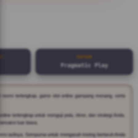
a dan Bandar Togel Asia
T
SISTEM
Pragmatic Play
l resmi terlengkap, game slot online gampang menang, serta
ine terlengkap untuk menguji pola, ritme, dan strategi Anda.
ansaksi luar biasa.
n versi aslinya. Sempurna untuk mengasah insting bertaruh Anda