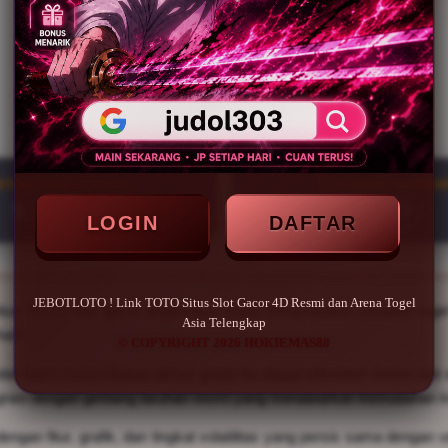
OTO Slot Gacor Terpercay
Terpopuler
ISTEM PEMBAYARAN
LAYANAN SUPPOR
5 Metode
24/7
LOGIN
DAFTAR
JEBOTLOTO ! Link TOTO Situs Slot Gacor 4D Resmi dan Arena Togel
 situs TOTO slot gacor terpercaya. Kami menyediakan pasaran toge
Asia Telengkap
ari!
© COPYRIGHT 2026 HOKIEMAS88
 Kami menyediakan akses gratis ke ribuan simulator mesin slot onl
ntegrasi dengan gerbang taruhan resmi yang menawarkan kemudahan tr
dengan fitur, grafik, dan tingkat volatilitas yang persis sama denga