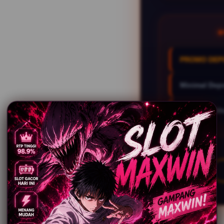
PROMO DEPO
Minimal Depo
Minimal Wit