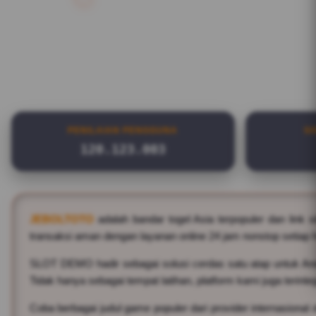
Layer Popup Close
JEBOLTOTO: Link Situ T
PENILAIAN PENGGUNA
S
120.123.003
JEBOLTOTO
adalah bandar togel Asia terpopuler dan link
transaksi aman dengan layanan online 24 jam nonstop setiap h
SLOT DEMO hadir sebagai solusi cerdas satu atap untuk Anda!
Tidak hanya sebagai tempat latihan, platform kami juga teri
Coba berbagai judul game populer dari provider internasional 