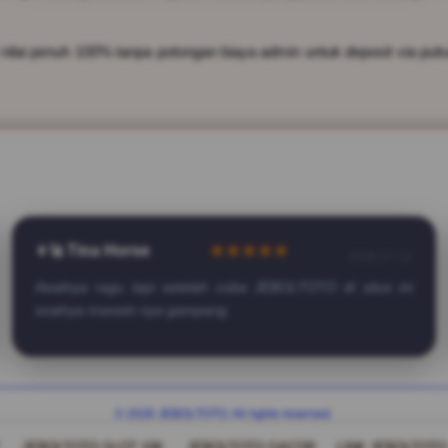
i nilai penuh 100% tanpa potongan biaya admin untuk deposit via pul
JEBOLTOTO
Tina Horse
★★★★★
2026-07-12
Awalnya ragu tapi setelah coba JEBOLTOTO di situs ini
soalnya maxwin nya gampang
© 2026 JEBOLTOTO. All rights reserved.
C
JEBOLTOTO SLOT 10K
JEBOLTOTO GACOR
LINK JEBOLTOTO