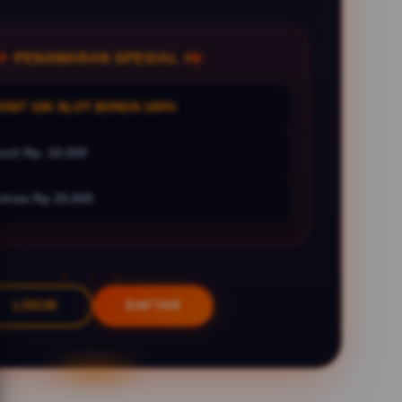
PENAWARAN SPESIAL
SIT 10K SLOT BONUS 100%
sit Rp. 10.000
hdraw Rp 25.000
LOGIN
DAFTAR