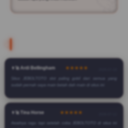
ULASAN TERBARU KOMUNITAS
JEBOLTOTO
Ardi Bellingham
★★★★★
2026-07-18
Situs JEBOLTOTO slot paling gokil dari semua yang
sudah pernah saya main betah dah main di situs ini
Tina Horse
★★★★★
2026-07-12
Awalnya ragu tapi setelah coba JEBOLTOTO di situs ini