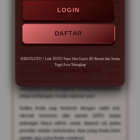
SLOT DEMO hadir sebagai solusi cerdas satu
atap untuk Anda! Kami menyediakan akses gratis
LOGIN
ke ribuan simulator mesin slot online terlengkap
untuk menguji pola, ritme, dan strategi Anda.
Tidak hanya sebagai tempat latihan, platform
DAFTAR
kami juga terintegrasi dengan gerbang taruhan
resmi yang menawarkan kemudahan transaksi
luar biasa.
JEBOTLOTO ! Link TOTO Situs Slot Gacor 4D Resmi dan Arena
Togel Asia Telengkap
Coba berbagai judul game populer dari provider
© COPYRIGHT 2026 HOKIEMAS88
internasional dengan fitur, grafik, dan tingkat
volatilitas yang persis sama dengan versi aslinya.
Sempurna untuk mengasah insting bertaruh Anda
tanpa kehilangan modal sepeser pun.
Ketika Anda siap bertaruh dengan saldo asli,
nikmati konversi nilai penuh 100% tanpa
potongan biaya admin untuk deposit via pulsa
provider seluler terkemuka. Apa yang Anda kirim
adalah apa yang Anda mainkan!