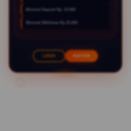
Minimal Deposit Rp. 10.000
Minimal Withdraw Rp 25.000
LOGIN
DAFTAR
Layer Popup Close
JEBOLTOTO: Link Situ
TOTO Slot Gacor Terpercaya
dan Bandar Togel Asia
Terpopuler