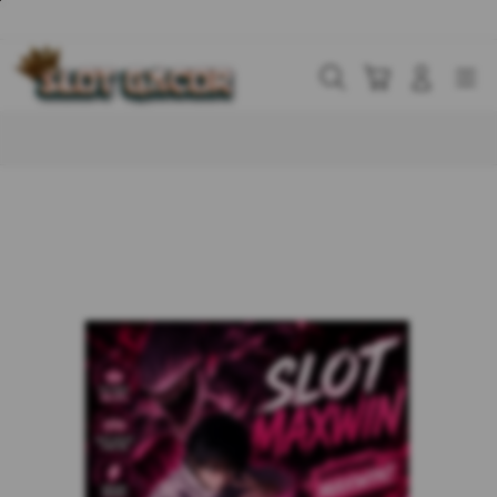
Skip
to
content
Cari
Troli
Login
Navigation
Buka Info Lebih Lanjut