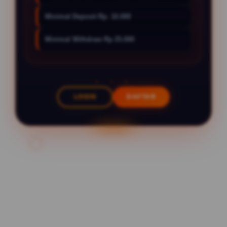
Minimal Deposit Rp. 10.000
Minimal Withdraw Rp 25.000
LOGIN
DAFTAR
Layer Popup Close
JEBOLTOTO: Link Situ
TOTO Slot Gacor Terpercaya
dan Bandar Togel Asia
Terpopuler