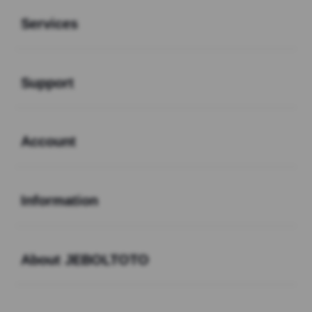
Buka
Services
Buka
Support
Buka
Account
Buka
Information
Buka
About JEBOLTOTO