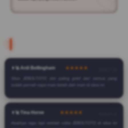
ULASAN TERBARU KOMUNITAS
JEBOLTOTO
Ardi Bellingham
★★★★★
2026-07-18
Situs JEBOLTOTO slot paling gokil dari semua yang
sudah pernah saya main betah dah main di situs ini
Tina Horse
★★★★★
2026-07-12
Awalnya ragu tapi setelah coba JEBOLTOTO di situs ini