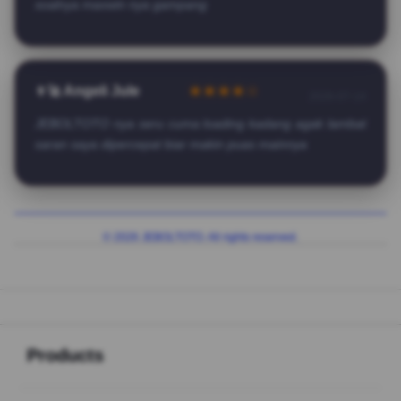
soalnya maxwin nya gampang
Angeli Jule
★★★★☆
2026-07-14
JEBOLTOTO nya seru cuma loading kadang agak lambat
saran saya dipercepat biar makin puas mainnya
© 2026 JEBOLTOTO. All rights reserved.
Buka
Footer Navigation
Products