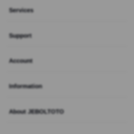
Buka
Services
Buka
Support
Buka
Account
Buka
Information
Buka
About JEBOLTOTO