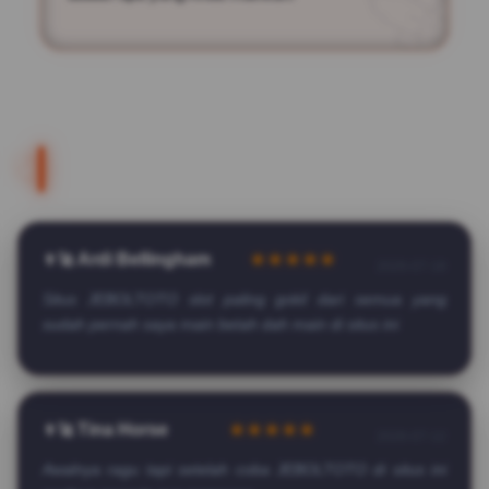
ULASAN TERBARU KOMUNITAS
JEBOLTOTO
Ardi Bellingham
★★★★★
2026-07-18
Situs JEBOLTOTO slot paling gokil dari semua yang
sudah pernah saya main betah dah main di situs ini
Tina Horse
★★★★★
2026-07-12
Awalnya ragu tapi setelah coba JEBOLTOTO di situs ini