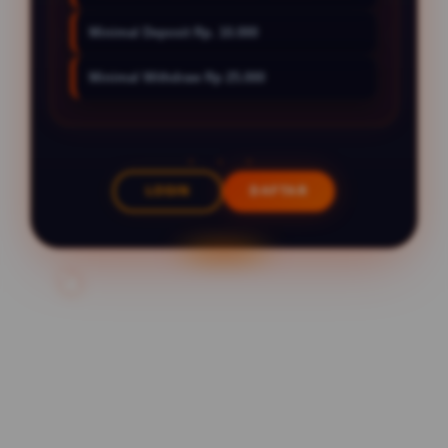
Minimal Deposit Rp. 10.000
Minimal Withdraw Rp 25.000
LOGIN
DAFTAR
Layer Popup Close
JEBOLTOTO: Link Situ
TOTO Slot Gacor Terpercaya
dan Bandar Togel Asia
Terpopuler