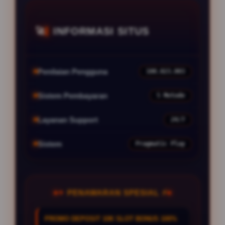
INFORMASI SITUS
Penilaian Pengguna
100.023.003
Sistem Pembayaran
5 Metode
Layanan Support
24/7
Sistem
Pragmatic Play
PENAWARAN SPESIAL
PROMO DEPOSIT 10K SLOT BONUS 100%