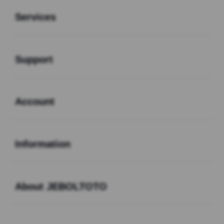
Buka
Services
Buka
Support
Buka
Account
Buka
Information
Buka
About JEBOLTOTO