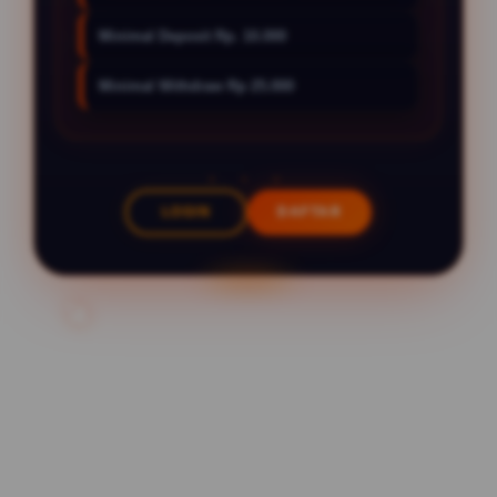
Minimal Deposit Rp. 10.000
Minimal Withdraw Rp 25.000
LOGIN
DAFTAR
Layer Popup Close
JEBOLTOTO: Link Situ
TOTO Slot Gacor Terpercaya
dan Bandar Togel Asia
Terpopuler