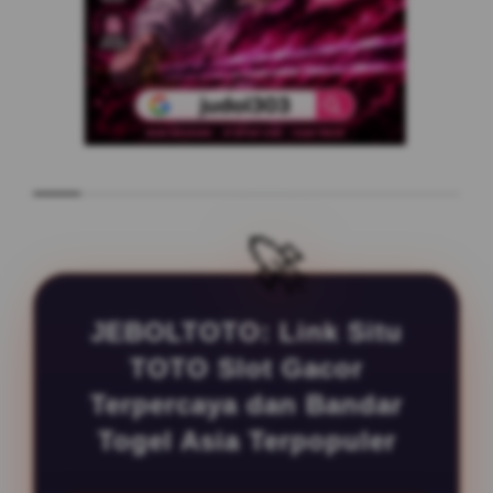
JEBOLTOTO: Link Situ
TOTO Slot Gacor
Terpercaya dan Bandar
Togel Asia Terpopuler