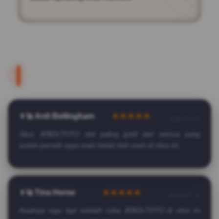
ULASAN TERBARU KOMUNITAS
JEBOLTOTO
Ardi Bellingham
★★★★★
2026-07-18
Situs JEBOLTOTO slot paling gokil dari semua yang
sudah pernah saya main betah dah main di situs ini
Tina Horse
★★★★★
2026-07-12
Awalnya ragu tapi setelah coba JEBOLTOTO di situs ini