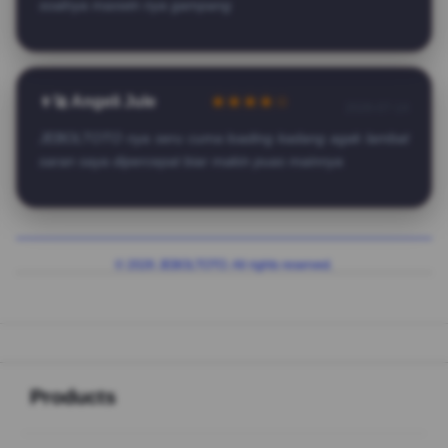
soalnya maxwin nya gampang
Angeli Jule
★★★★☆
2026-07-14
JEBOLTOTO nya seru cuma loading kadang agak lambat
saran saya dipercepat biar makin puas mainnya
© 2026 JEBOLTOTO. All rights reserved.
Buka
Footer Navigation
Products