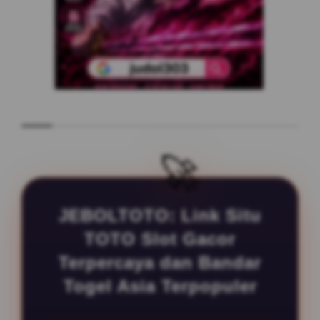
JEBOLTOTO: Link Situ
TOTO Slot Gacor
Terpercaya dan Bandar
Togel Asia Terpopuler