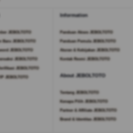
Information
mber JEBOLTOTO
Panduan Akses JEBOLTOTO
un Baru JEBOLTOTO
Panduan Pemula JEBOLTOTO
sword JEBOLTOTO
Aturan & Kebijakan JEBOLTOTO
ransaksi JEBOLTOTO
Kontak Resmi JEBOLTOTO
erifikasi JEBOLTOTO
About JEBOLTOTO
VIP JEBOLTOTO
Tentang JEBOLTOTO
Kenapa Pilih JEBOLTOTO
Partner & Affiliate JEBOLTOTO
Brand & Identitas JEBOLTOTO