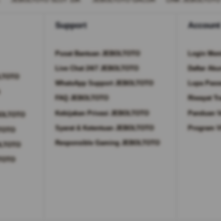
Support
Account
Pusat Bantuan JEBOLTOTO
Login Me
Live Chat 24/7 JEBOLTOTO
Daftar Ak
OLTOTO
WhatsApp Support JEBOLTOTO
Lupa Pas
k
FAQ JEBOLTOTO
Riwayat T
Kebijakan Privasi JEBOLTOTO
Panduan V
BOLTOTO
Syarat & Ketentuan JEBOLTOTO
Program 
LTOTO
Responsible Gaming JEBOLTOTO
OLTOTO
LTOTO