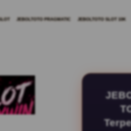
SLOT
JEBOLTOTO PRAGMATIC
JEBOLTOTO SLOT 10K
JEBO
T
Terp