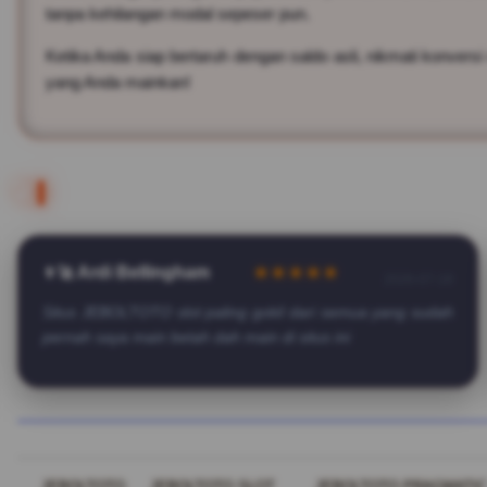
tanpa kehilangan modal sepeser pun.
Ketika Anda siap bertaruh dengan saldo asli, nikmati konvers
yang Anda mainkan!
ULASAN TERBARU KOMUNITAS 
Ardi Bellingham
★★★★★
2026-07-18
Situs JEBOLTOTO slot paling gokil dari semua yang sudah
pernah saya main betah dah main di situs ini
JEBOLTOTO
JEBOLTOTO SLOT
JEBOLTOTO PRAGMATI