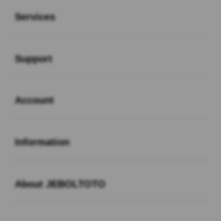
Buka
Services
Buka
Support
Buka
Account
Buka
Information
Buka
About JEBOLTOTO