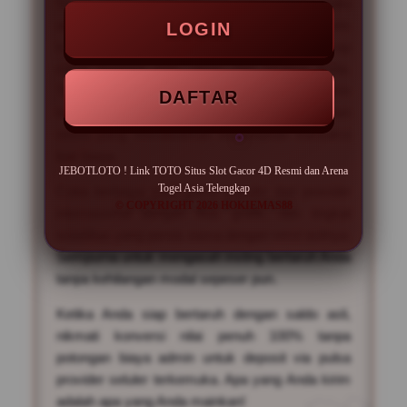
SLOT DEMO hadir sebagai solusi cerdas satu
atap untuk Anda! Kami menyediakan akses gratis
LOGIN
ke ribuan simulator mesin slot online terlengkap
untuk menguji pola, ritme, dan strategi Anda.
Tidak hanya sebagai tempat latihan, platform
DAFTAR
kami juga terintegrasi dengan gerbang taruhan
resmi yang menawarkan kemudahan transaksi
luar biasa.
JEBOTLOTO ! Link TOTO Situs Slot Gacor 4D Resmi dan Arena
Togel Asia Telengkap
Coba berbagai judul game populer dari provider
© COPYRIGHT 2026 HOKIEMAS88
internasional dengan fitur, grafik, dan tingkat
volatilitas yang persis sama dengan versi aslinya.
Sempurna untuk mengasah insting bertaruh Anda
tanpa kehilangan modal sepeser pun.
Ketika Anda siap bertaruh dengan saldo asli,
nikmati konversi nilai penuh 100% tanpa
potongan biaya admin untuk deposit via pulsa
provider seluler terkemuka. Apa yang Anda kirim
adalah apa yang Anda mainkan!