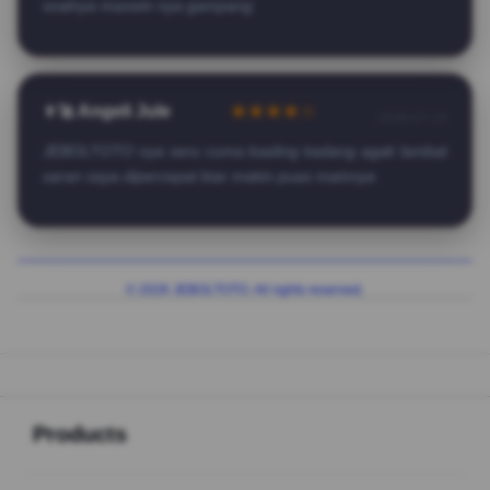
soalnya maxwin nya gampang
Angeli Jule
★★★★☆
2026-07-14
JEBOLTOTO nya seru cuma loading kadang agak lambat
saran saya dipercepat biar makin puas mainnya
© 2026 JEBOLTOTO. All rights reserved.
Buka
Footer Navigation
Products