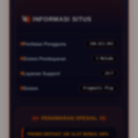
INFORMASI SITUS
Penilaian Pengguna
100.023.003
Sistem Pembayaran
5 Metode
Layanan Support
24/7
Sistem
Pragmatic Play
PENAWARAN SPESIAL
PROMO DEPOSIT 10K SLOT BONUS 100%