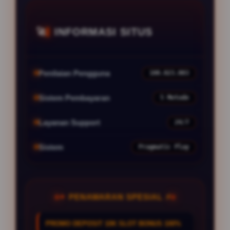
INFORMASI SITUS
Penilaian Pengguna
100.023.003
Sistem Pembayaran
5 Metode
Layanan Support
24/7
Sistem
Pragmatic Play
PENAWARAN SPESIAL
PROMO DEPOSIT 10K SLOT BONUS 100%