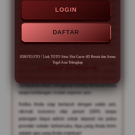
SLOT DEMO hadir sebagai solusi cerdas satu
atap untuk Anda! Kami menyediakan akses gratis
LOGIN
ke ribuan simulator mesin slot online terlengkap
untuk menguji pola, ritme, dan strategi Anda.
Tidak hanya sebagai tempat latihan, platform
DAFTAR
kami juga terintegrasi dengan gerbang taruhan
resmi yang menawarkan kemudahan transaksi
luar biasa.
JEBOTLOTO ! Link TOTO Situs Slot Gacor 4D Resmi dan Arena
Togel Asia Telengkap
Coba berbagai judul game populer dari provider
© COPYRIGHT 2026 HOKIEMAS88
internasional dengan fitur, grafik, dan tingkat
volatilitas yang persis sama dengan versi aslinya.
Sempurna untuk mengasah insting bertaruh Anda
tanpa kehilangan modal sepeser pun.
Ketika Anda siap bertaruh dengan saldo asli,
nikmati konversi nilai penuh 100% tanpa
potongan biaya admin untuk deposit via pulsa
provider seluler terkemuka. Apa yang Anda kirim
adalah apa yang Anda mainkan!