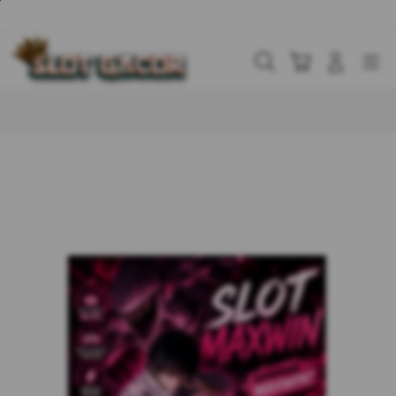
Skip
to
content
Cari
Troli
Login
Navigation
Buka Info Lebih Lanjut