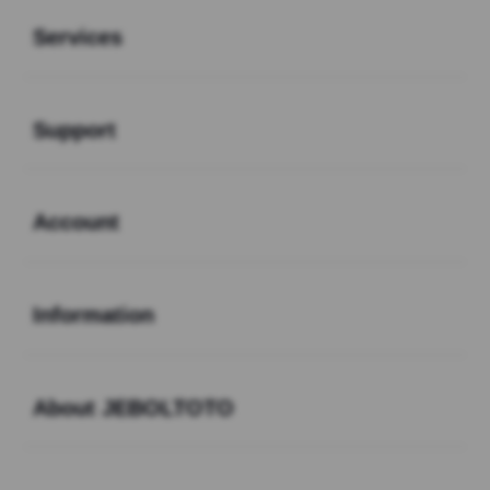
Buka
Services
Buka
Support
Buka
Account
Buka
Information
Buka
About JEBOLTOTO