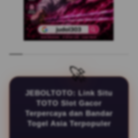
JEBOLTOTO: Link Situ
TOTO Slot Gacor
Terpercaya dan Bandar
Togel Asia Terpopuler