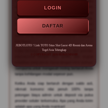
SLOT DEMO hadir sebagai solusi cerdas satu
atap untuk Anda! Kami menyediakan akses gratis
LOGIN
ke ribuan simulator mesin slot online terlengkap
untuk menguji pola, ritme, dan strategi Anda.
Tidak hanya sebagai tempat latihan, platform
DAFTAR
kami juga terintegrasi dengan gerbang taruhan
resmi yang menawarkan kemudahan transaksi
luar biasa.
JEBOTLOTO ! Link TOTO Situs Slot Gacor 4D Resmi dan Arena
Togel Asia Telengkap
Coba berbagai judul game populer dari provider
© COPYRIGHT 2026 HOKIEMAS88
internasional dengan fitur, grafik, dan tingkat
volatilitas yang persis sama dengan versi aslinya.
Sempurna untuk mengasah insting bertaruh Anda
tanpa kehilangan modal sepeser pun.
Ketika Anda siap bertaruh dengan saldo asli,
nikmati konversi nilai penuh 100% tanpa
potongan biaya admin untuk deposit via pulsa
provider seluler terkemuka. Apa yang Anda kirim
adalah apa yang Anda mainkan!