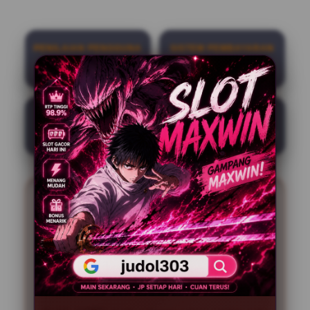
PENILAIAN PENGGUNA
SISTEM PEMBAYARAN
120.123.003
5 Metode
LAYANAN SUPPORT
SISTEM
24/7
Pragmatic Play
JEBOLTOTO
adalah bandar togel Asia terpopuler
dan link situs TOTO slot gacor terpercaya. Kami
menyediakan pasaran togel resmi terlengkap,
game slot online gampang menang, serta
transaksi aman dengan layanan online 24 jam
nonstop setiap hari!