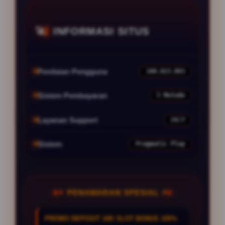
INFORMASI SITUS
Penilaian Pengguna
100.023.003
Sistem Pembayaran
5 Metode
Layanan Support
24/7
Sistem
Pragmatic Play
PENAWARAN SPESIAL
PROMO DEPOSIT 10K SLOT BONUS 100%