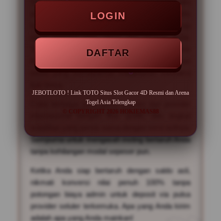
SLOT DEMO hadir sebagai solusi cerdas satu
atap untuk Anda! Kami menyediakan akses gratis
LOGIN
ke ribuan simulator mesin slot online terlengkap
untuk menguji pola, ritme, dan strategi Anda.
Tidak hanya sebagai tempat latihan, platform
DAFTAR
kami juga terintegrasi dengan gerbang taruhan
resmi yang menawarkan kemudahan transaksi
luar biasa.
JEBOTLOTO ! Link TOTO Situs Slot Gacor 4D Resmi dan Arena
Togel Asia Telengkap
Coba berbagai judul game populer dari provider
© COPYRIGHT 2026 HOKIEMAS88
internasional dengan fitur, grafik, dan tingkat
volatilitas yang persis sama dengan versi aslinya.
Sempurna untuk mengasah insting bertaruh Anda
tanpa kehilangan modal sepeser pun.
Ketika Anda siap bertaruh dengan saldo asli,
nikmati konversi nilai penuh 100% tanpa
potongan biaya admin untuk deposit via pulsa
provider seluler terkemuka. Apa yang Anda kirim
adalah apa yang Anda mainkan!