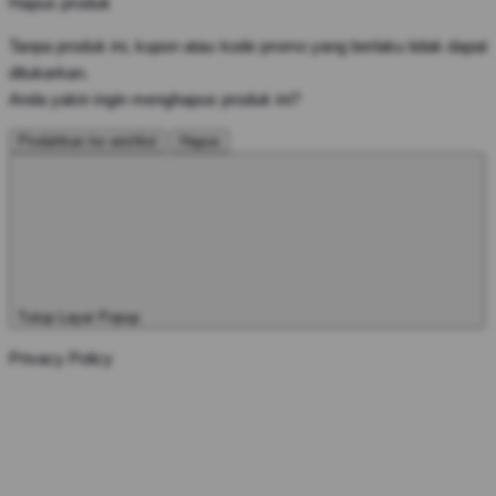
Hapus produk
Tanpa produk ini, kupon atau kode promo yang berlaku tidak dapat
ditukarkan.
Anda yakin ingin menghapus produk ini?
Pindahkan ke wishlist
Hapus
Tutup Layar Popup
Privacy Policy