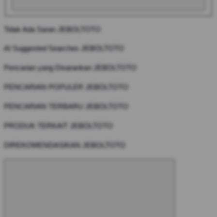
Tidak Ada Saran JEBOLTOTO
AI Suggested Searches JEBOLTOTO
Pencarian yang Disarankan JEBOLTOTO
PENCARIAN POPULER JEBOLTOTO
PENCARIAN TERBARU JEBOLTOTO
PRODUK TERKAIT JEBOLTOTO
DIREKOMENDASIKAN JEBOLTOTO