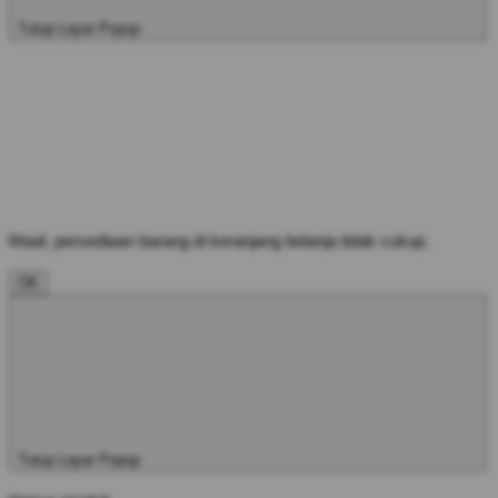
Tutup Layar Popup
Maaf, persediaan barang di keranjang belanja tidak cukup.
OK
Tutup Layar Popup