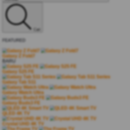
Cari
FEATURED
Galaxy Z Fold7
BARU
Galaxy S25 FE
Galaxy Tab S11
Galaxy Watch Ultra
Galaxy Buds3 FE
QLED 4K TV
Crystal UHD 4K TV