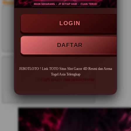
Masuk
Daftar
LOGIN
DAFTAR
JEBOTLOTO ! Link TOTO Situs Slot Gacor 4D Resmi dan Arena
Togel Asia Telengkap
© COPYRIGHT 2026 HOKIEMAS88