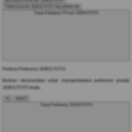
MELANJUTKAN KE JEBOLTOTO
TINGGALKAN JEBOLTOTO HALAMAN INI
Tutup Kebijakan Privasi JEBOLTOTO
Periksa Preferensi JEBOLTOTO
Berikan rekomendasi untuk memperbaharui preferensi produk
JEBOLTOTO Anda.
YA
NANTI
Tutup Preferensi JEBOLTOTO