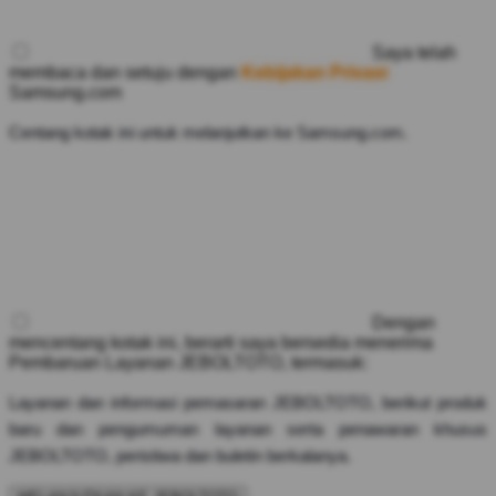
Saya telah
membaca dan setuju dengan
Kebijakan Privasi
Samsung.com
Centang kotak ini untuk melanjutkan ke Samsung.com.
Dengan
mencentang kotak ini, berarti saya bersedia menerima
Pembaruan Layanan JEBOLTOTO, termasuk:
Layanan dan informasi pemasaran JEBOLTOTO, berikut produk
baru dan pengumuman layanan serta penawaran khusus
JEBOLTOTO, peristiwa dan buletin berkalanya.