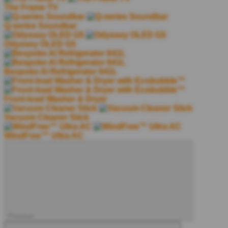
The Frame TV
Q-series Soundbar
Odyssey OLED G5
Bespoke AI Refrigerator 641L
Front-load Washer & Dryer
Vacuum Cleaner Stick
WindFree™ Ultra AC
Previous