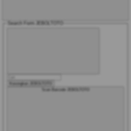
Search Form JEBOLTOTO
Kosongkan JEBOLTOTO
Scan Barcode JEBOLTOTO