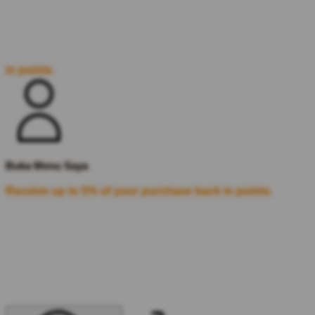
in points.
Buka Menu Saya
Receive up to 5% of your purchase back in points.