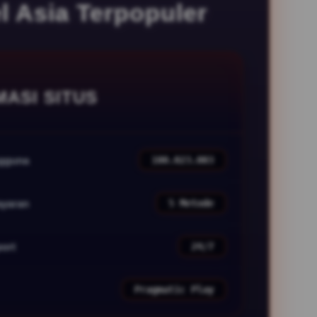
l Asia Terpopuler
MASI SITUS
ngguna
100.023.003
ayaran
5 Metode
ort
24/7
Pragmatic Play