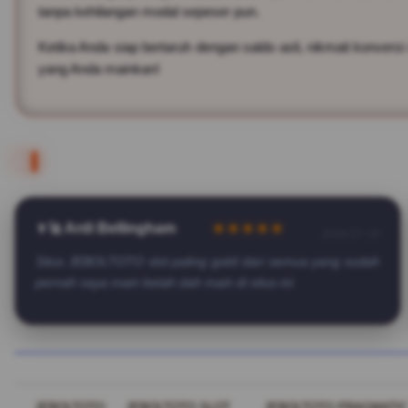
tanpa kehilangan modal sepeser pun.
Ketika Anda siap bertaruh dengan saldo asli, nikmati konvers
yang Anda mainkan!
ULASAN TERBARU KOMUNITAS 
Ardi Bellingham
★★★★★
2026-07-18
Situs JEBOLTOTO slot paling gokil dari semua yang sudah
pernah saya main betah dah main di situs ini
JEBOLTOTO
JEBOLTOTO SLOT
JEBOLTOTO PRAGMATI