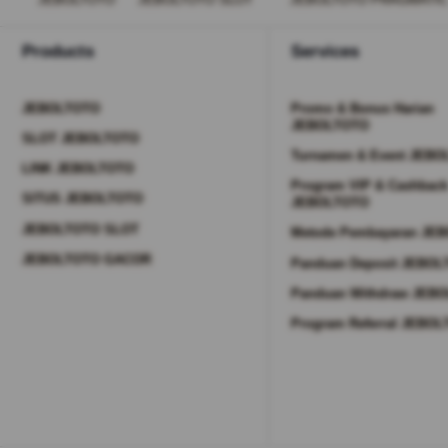
Footer Navigation
Products
Services
JEBOLTOTO
Promo & Bonus Harian
JEBOLTOTO
SLOT JEBOLTOTO
Turnamen & Event JEB
LINK JEBOLTOTO
Program VIP & Cashbac
SITUS JEBOLTOTO
JEBOLTOTO
JEBOLTOTO SLOT
Metode Pembayaran JE
JEBOLTOTO GACOR
Panduan Deposit JEBO
Panduan Withdraw JEB
Program Referral JEBO