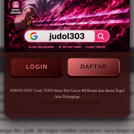
OTO Slot Gacor Terpercay
Terpopuler
ISTEM PEMBAYARAN
LAYANAN SUPPOR
5 Metode
24/7
LOGIN
DAFTAR
JEBOTLOTO ! Link TOTO Situs Slot Gacor 4D Resmi dan Arena Togel
 situs TOTO slot gacor terpercaya. Kami menyediakan pasaran toge
Asia Telengkap
ari!
© COPYRIGHT 2026 HOKIEMAS88
 Kami menyediakan akses gratis ke ribuan simulator mesin slot onl
ntegrasi dengan gerbang taruhan resmi yang menawarkan kemudahan tr
dengan fitur, grafik, dan tingkat volatilitas yang persis sama denga