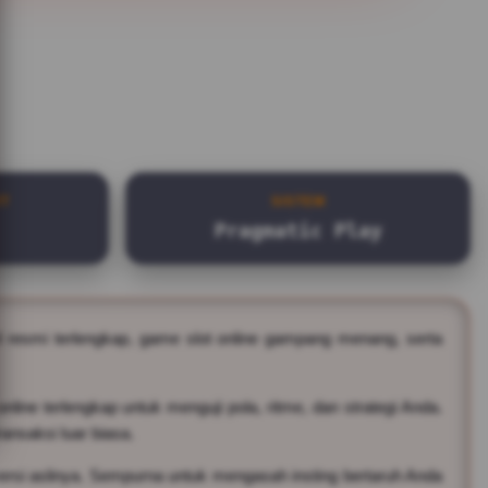
a dan Bandar Togel Asia
T
SISTEM
Pragmatic Play
l resmi terlengkap, game slot online gampang menang, serta
ine terlengkap untuk menguji pola, ritme, dan strategi Anda.
ansaksi luar biasa.
n versi aslinya. Sempurna untuk mengasah insting bertaruh Anda