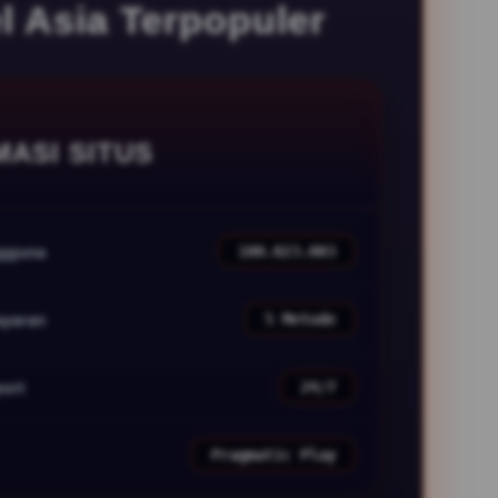
l Asia Terpopuler
MASI SITUS
ngguna
100.023.003
ayaran
5 Metode
ort
24/7
Pragmatic Play