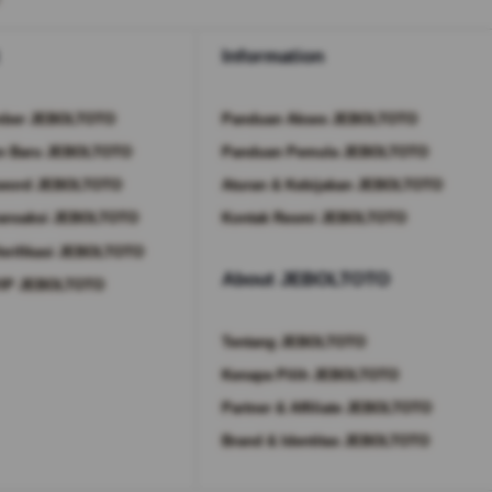
Information
mber JEBOLTOTO
Panduan Akses JEBOLTOTO
un Baru JEBOLTOTO
Panduan Pemula JEBOLTOTO
sword JEBOLTOTO
Aturan & Kebijakan JEBOLTOTO
ransaksi JEBOLTOTO
Kontak Resmi JEBOLTOTO
erifikasi JEBOLTOTO
About JEBOLTOTO
VIP JEBOLTOTO
Tentang JEBOLTOTO
Kenapa Pilih JEBOLTOTO
Partner & Affiliate JEBOLTOTO
Brand & Identitas JEBOLTOTO