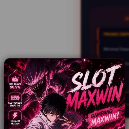
PROMO DEPO
Minimal Depo
Minimal Wit