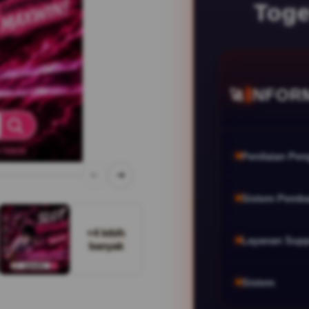
Toge
INFOR
Penilaian Pe
Sebelumnya
Berikutnya
Sistem Pemb
+4 lebih
Layanan Supp
banyak
Sistem