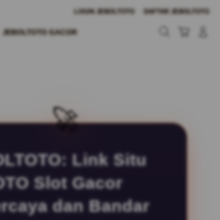
LOGIN JEBOLTOTO
DAFTAR JEBOLTOTO
Cari
Troli
Login/Sign-Up
JEBOLTOTO GACOR
Cari
LTOTO: Link Situ
OTO Slot Gacor
ercaya dan Bandar