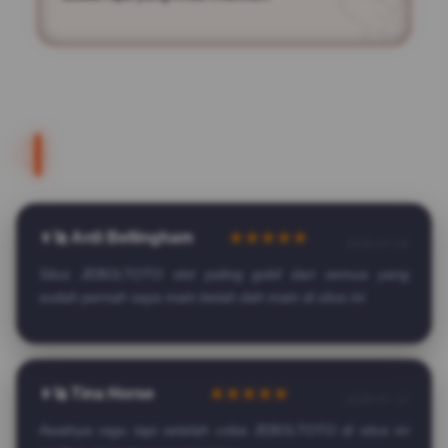
ULASAN TERBARU KOMUNITAS
JEBOLTOTO
Ardi Bellingham
★★★★★
2026-07-18
Situs JEBOLTOTO slot paling gokil dari semua yang
sudah pernah saya main betah dah main di situs ini
Tina Horse
★★★★★
2026-07-12
Awalnya ragu tapi setelah coba JEBOLTOTO di situs ini