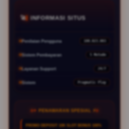
INFORMASI SITUS
Penilaian Pengguna
100.023.003
Sistem Pembayaran
5 Metode
Layanan Support
24/7
Sistem
Pragmatic Play
PENAWARAN SPESIAL
PROMO DEPOSIT 10K SLOT BONUS 100%