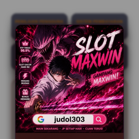
PENILAIAN PENGGUNA
SISTEM PEMBAYARAN
120.123.003
5 Metode
LAYANAN SUPPORT
SISTEM
24/7
Pragmatic Play
JEBOLTOTO
adalah bandar togel Asia terpopuler
dan link situs TOTO slot gacor terpercaya. Kami
menyediakan pasaran togel resmi terlengkap,
game slot online gampang menang, serta
transaksi aman dengan layanan online 24 jam
nonstop setiap hari!