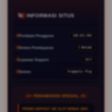
INFORMASI SITUS
Penilaian Pengguna
100.023.003
Sistem Pembayaran
5 Metode
Layanan Support
24/7
Sistem
Pragmatic Play
PENAWARAN SPESIAL
PROMO DEPOSIT 10K SLOT BONUS 100%