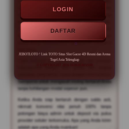
SLOT DEMO hadir sebagai solusi cerdas satu
atap untuk Anda! Kami menyediakan akses gratis
LOGIN
ke ribuan simulator mesin slot online terlengkap
untuk menguji pola, ritme, dan strategi Anda.
Tidak hanya sebagai tempat latihan, platform
DAFTAR
kami juga terintegrasi dengan gerbang taruhan
resmi yang menawarkan kemudahan transaksi
luar biasa.
JEBOTLOTO ! Link TOTO Situs Slot Gacor 4D Resmi dan Arena
Togel Asia Telengkap
Coba berbagai judul game populer dari provider
© COPYRIGHT 2026 HOKIEMAS88
internasional dengan fitur, grafik, dan tingkat
volatilitas yang persis sama dengan versi aslinya.
Sempurna untuk mengasah insting bertaruh Anda
tanpa kehilangan modal sepeser pun.
Ketika Anda siap bertaruh dengan saldo asli,
nikmati konversi nilai penuh 100% tanpa
potongan biaya admin untuk deposit via pulsa
provider seluler terkemuka. Apa yang Anda kirim
adalah apa yang Anda mainkan!