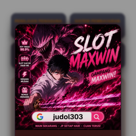
PENILAIAN PENGGUNA
SISTEM PEMBAYARAN
120.123.003
5 Metode
LAYANAN SUPPORT
SISTEM
24/7
Pragmatic Play
JEBOLTOTO
adalah bandar togel Asia terpopuler
dan link situs TOTO slot gacor terpercaya. Kami
menyediakan pasaran togel resmi terlengkap,
game slot online gampang menang, serta
transaksi aman dengan layanan online 24 jam
nonstop setiap hari!