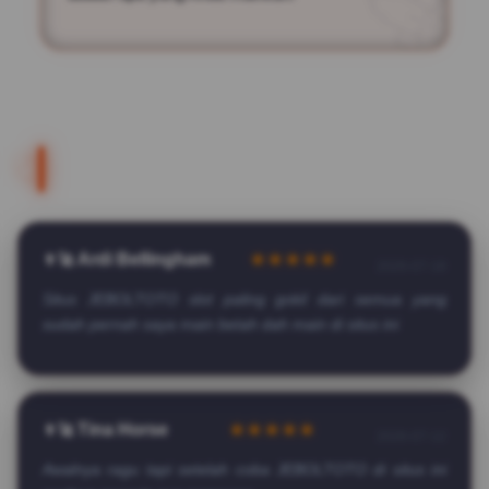
ULASAN TERBARU KOMUNITAS
JEBOLTOTO
Ardi Bellingham
★★★★★
2026-07-18
Situs JEBOLTOTO slot paling gokil dari semua yang
sudah pernah saya main betah dah main di situs ini
Tina Horse
★★★★★
2026-07-12
Awalnya ragu tapi setelah coba JEBOLTOTO di situs ini