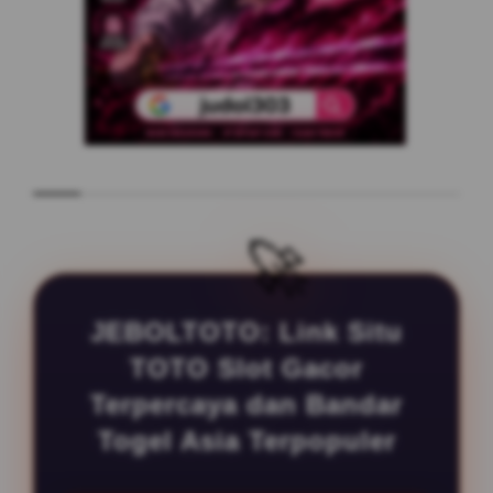
JEBOLTOTO: Link Situ
TOTO Slot Gacor
Terpercaya dan Bandar
Togel Asia Terpopuler