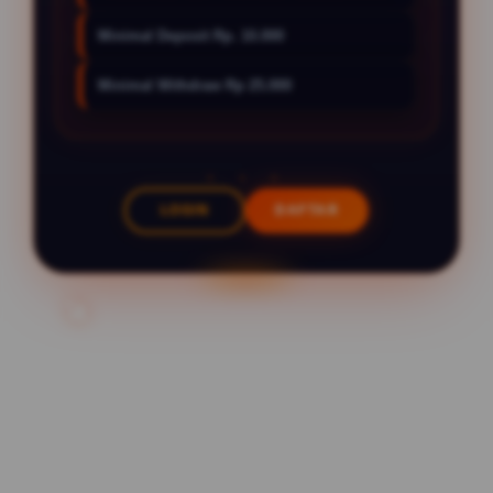
Minimal Deposit Rp. 10.000
Minimal Withdraw Rp 25.000
LOGIN
DAFTAR
Layer Popup Close
JEBOLTOTO: Link Situ
TOTO Slot Gacor Terpercaya
dan Bandar Togel Asia
Terpopuler