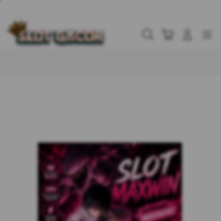
Skip
to
content
Cari
Troli
Login
Navigation
Buka Info Lebih Lanjut