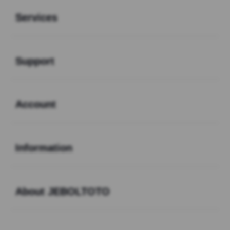
Buka
Services
Buka
Support
Buka
Account
Buka
Information
Buka
About JEBOLTOTO