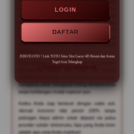
SLOT DEMO hadir sebagai solusi cerdas satu
atap untuk Anda! Kami menyediakan akses gratis
LOGIN
ke ribuan simulator mesin slot online terlengkap
untuk menguji pola, ritme, dan strategi Anda.
Tidak hanya sebagai tempat latihan, platform
DAFTAR
kami juga terintegrasi dengan gerbang taruhan
resmi yang menawarkan kemudahan transaksi
luar biasa.
JEBOTLOTO ! Link TOTO Situs Slot Gacor 4D Resmi dan Arena
Togel Asia Telengkap
Coba berbagai judul game populer dari provider
© COPYRIGHT 2026 HOKIEMAS88
internasional dengan fitur, grafik, dan tingkat
volatilitas yang persis sama dengan versi aslinya.
Sempurna untuk mengasah insting bertaruh Anda
tanpa kehilangan modal sepeser pun.
Ketika Anda siap bertaruh dengan saldo asli,
nikmati konversi nilai penuh 100% tanpa
potongan biaya admin untuk deposit via pulsa
provider seluler terkemuka. Apa yang Anda kirim
adalah apa yang Anda mainkan!