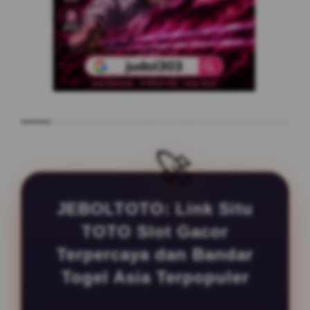
JEBOLTOTO: Link Situ
TOTO Slot Gacor
Terpercaya dan Bandar
Togel Asia Terpopuler